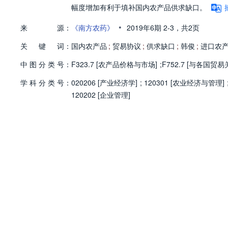
幅度增加有利于填补国内农产品供求缺口。
•
来
源：
《南方农药》
2019年6期
2-3，
共2页
关
键
词：
国内农产品
;
贸易协议
;
供求缺口
;
韩俊
;
进口农
中
图
分
类
号：
F323.7 [农产品价格与市场]
;
F752.7 [与各国贸易
学
科
分
类
号：
020206 [产业经济学]
;
120301 [农业经济与管理]
120202 [企业管理]