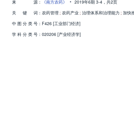
•
来
源：
《南方农药》
2019年6期
3-4，
共2页
关
键
词：
农药管理
;
农药产业
;
治理体系和治理能力
;
加快
中
图
分
类
号：
F426 [工业部门经济]
学
科
分
类
号：
020206 [产业经济学]