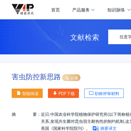
首页
产品服务
知识脉络
文献检索
任意
害虫防控新思路
认领
智能阅读
PDF下载
职称评审材料
摘
要：
近日,中国农业科学院植物保护研究所(以下简称
关系,发现共生菌对昆虫宿主耐热性的制约机制,
美国《国家科学院院刊》。
摘要译文