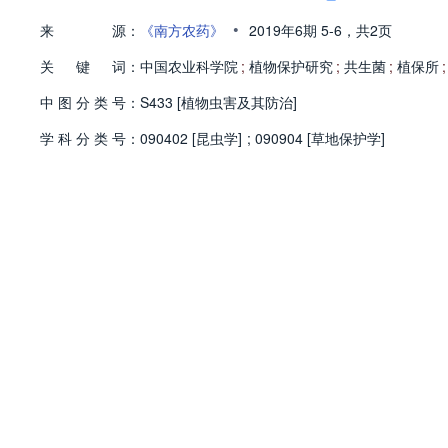
•
来
源：
《南方农药》
2019年6期
5-6，
共2页
关
键
词：
中国农业科学院
;
植物保护研究
;
共生菌
;
植保所
;
中
图
分
类
号：
S433 [植物虫害及其防治]
学
科
分
类
号：
090402 [昆虫学]
;
090904 [草地保护学]