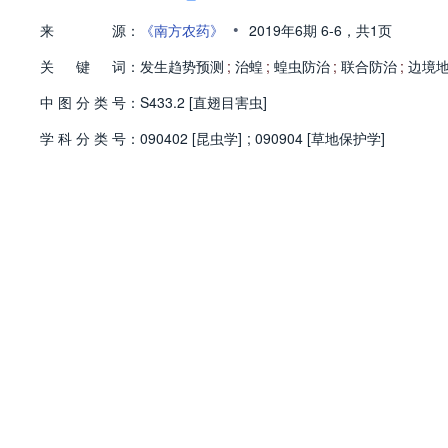
•
来
源：
《南方农药》
2019年6期
6-6，
共1页
关
键
词：
发生趋势预测
;
治蝗
;
蝗虫防治
;
联合防治
;
边境
中
图
分
类
号：
S433.2 [直翅目害虫]
学
科
分
类
号：
090402 [昆虫学]
;
090904 [草地保护学]