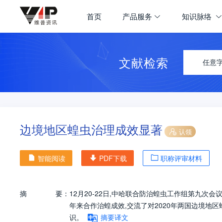
首页
产品服务
知识脉络
文献检索
任意
边境地区蝗虫治理成效显著
认领
智能阅读
PDF下载
职称评审材料
摘
要：
12月20-22日,中哈联合防治蝗虫工作组第九
年来合作治蝗成效,交流了对2020年两国边境地区
识。
摘要译文