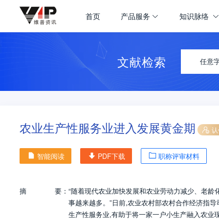
首页
产品服务
知识脉络
文献检索
任意
农业生产性服务业进入发展黄金期
认
智能阅读
PDF下载
职称评审材料
摘
要：
“随着现代农业加快发展和农业劳动力减少、老龄
事越来越多。”日前,农业农村部农村合作经济指导
生产性服务业,有助于将一家一户小生产融入农业