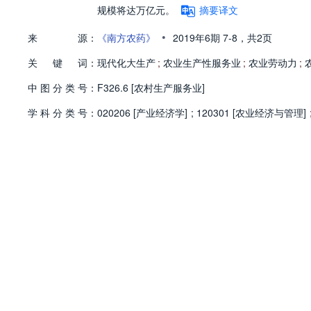
规模将达万亿元。
摘要译文
•
来
源：
《南方农药》
2019年6期
7-8，
共2页
关
键
词：
现代化大生产
;
农业生产性服务业
;
农业劳动力
;
中
图
分
类
号：
F326.6 [农村生产服务业]
学
科
分
类
号：
020206 [产业经济学]
;
120301 [农业经济与管理]