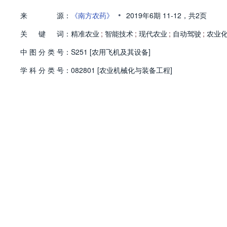
•
来
源：
《南方农药》
2019年6期
11-12，
共2页
关
键
词：
精准农业
;
智能技术
;
现代农业
;
自动驾驶
;
农业
中
图
分
类
号：
S251 [农用飞机及其设备]
学
科
分
类
号：
082801 [农业机械化与装备工程]