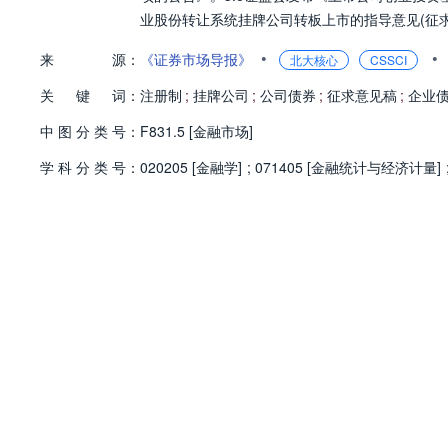
业股份转让系统挂牌公司转板上市的指导意见(征求
•
•
来
源：
《证券市场导报》
北大核心
CSSCI
关
键
词：
注册制
;
挂牌公司
;
公司债券
;
征求意见稿
;
企业
中
图
分
类
号：
F831.5 [金融市场]
学
科
分
类
号：
020205 [金融学]
;
071405 [金融统计与经济计量]