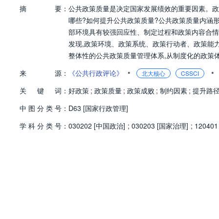
摘
要：
公共政策质量是决定国家发展绩效的重要因素。政
哪些?如何提升公共政策质量?公共政策质量内涵
部环境具有较强回应性、制定过程和政策内容合情
发现,政策环境、政策系统、政策行动者、政策能
整体性的公共政策质量管理体系,从制度化的政策
升公共政策质量。未来需要通过更多的实证研究检
•
•
来
源：
《公共行政评论》
北大核心
CSSCI
质量持续优化,以触发更多的“好政策”,提升公共政
关
键
词：
好政策
;
政策质量
;
政策成败
;
制约因素
;
提升路
中
图
分
类
号：
D63 [国家行政管理]
学
科
分
类
号：
030202 [中国政治]
;
030203 [国家治理]
;
12040