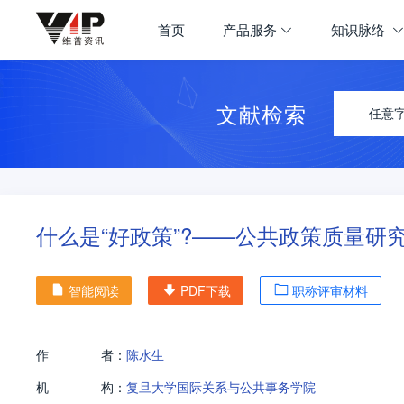
首页
产品服务
知识脉络
文献检索
任意
什么是“好政策”?——公共政策质量研
智能阅读
PDF下载
职称评审材料
作
者：
陈水生
机
构：
复旦大学国际关系与公共事务学院