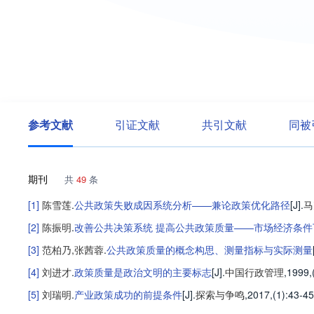
参考文献
引证文献
共引文献
同被
期刊
共
49
条
[1]
陈雪莲
.
公共政策失败成因系统分析——兼论政策优化路径
[J].
马
[2]
陈振明
.
改善公共决策系统 提高公共政策质量——市场经济条
[3]
范柏乃
,
张茜蓉
.
公共政策质量的概念构思、测量指标与实际测量
[4]
刘进才
.
政策质量是政治文明的主要标志
[J].
中国行政管理
,1999,
[5]
刘瑞明
.
产业政策成功的前提条件
[J].
探索与争鸣
,2017,(1)
:43-45