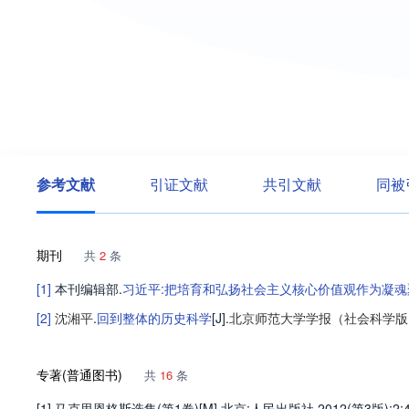
参考文献
引证文献
共引文献
同被
期刊
共
2
条
[1]
本刊编辑部
.
习近平:把培育和弘扬社会主义核心价值观作为凝
[2]
沈湘平
.
回到整体的历史科学
[J].
北京师范大学学报（社会科学版
专著(普通图书)
共
16
条
[1] 马克思恩格斯选集(第1卷)[M].北京:人民出版社,2012(第3版):2;4