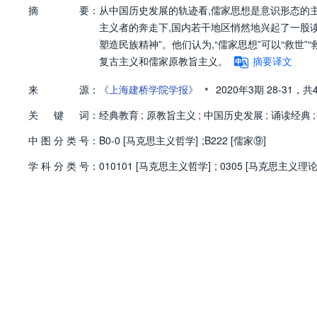
摘
要：
从中国历史发展的轨迹看,儒家思想是意识形态的
主义者的奔走下,国内若干地区悄然地兴起了一股读
塑造民族精神”。他们认为,“儒家思想”可以“救世”
复古主义和儒家原教旨主义。
摘要译文
•
来
源：
《上海建桥学院学报》
2020年3期
28-31，
共
关
键
词：
经典教育
;
原教旨主义
;
中国历史发展
;
诵读经典
;
中
图
分
类
号：
B0-0 [马克思主义哲学]
;
B222 [儒家⑨]
学
科
分
类
号：
010101 [马克思主义哲学]
;
0305 [马克思主义理论