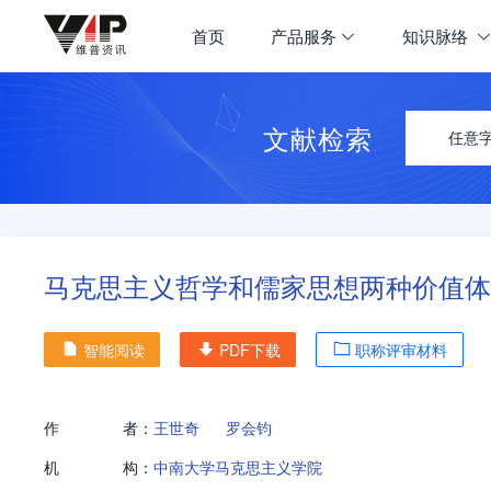
首页
产品服务
知识脉络
文献检索
任意
马克思主义哲学和儒家思想两种价值体
智能阅读
PDF下载
职称评审材料
作
者：
王世奇
罗会钧
机
构：
中南大学马克思主义学院