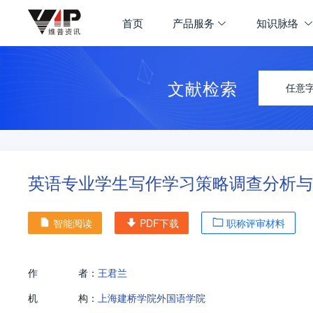
首页
产品服务
知识脉络
文献检索
任意
英语专业学生写作学习策略调查分析与
智能阅读
PDF下载
职称评审材料
作
者：
王君兰
机
构：
上海建桥学院外国语学院