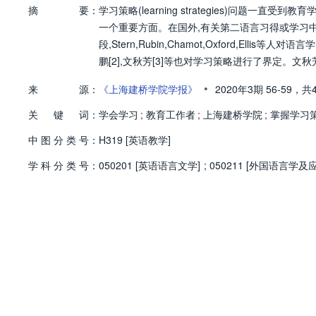
摘
要：
学习策略(learning strategies)问题
一个重要方面。在国外,有关第二语言习得或学习中
段,Stern,Rubin,Chamot,Oxford,E
鹏[2],文秋芳[3]等也对学习策略进行了界定。
•
来
源：
《上海建桥学院学报》
2020年3期
56-59，
共
关
键
词：
学会学习
;
教育工作者
;
上海建桥学院
;
掌握学习
中
图
分
类
号：
H319 [英语教学]
学
科
分
类
号：
050201 [英语语言文学]
;
050211 [外国语言学及