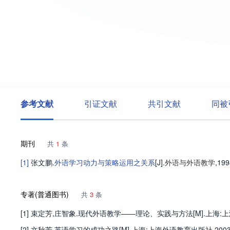
参考文献
引证文献
共引文献
同被
期刊
共
1
条
[1]
张文鹏
.
外语学习动力与策略运用之关系
[J].
外语与外语教学
,199
专著(普通图书)
共
3
条
[1] 束定芳,庄智象.现代外语教学——理论、实践与方法[M].上海:上
[2] 文秋芳.英语学习的成功之路[M].上海:上海外语教育出版社,2003: