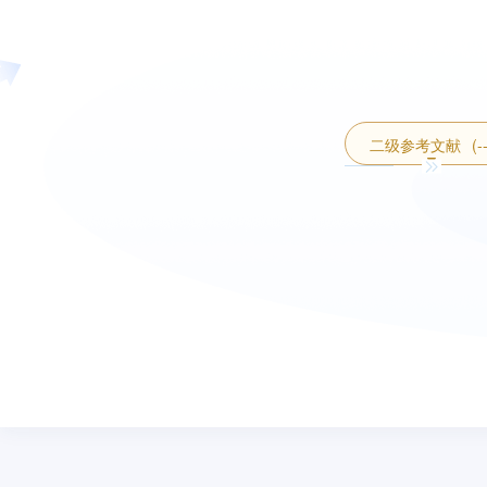
二级参考文献
(-