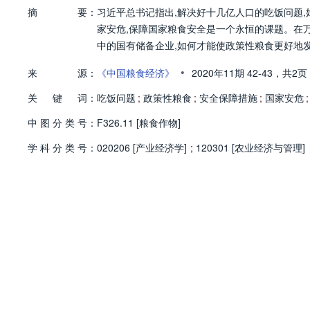
摘
要：
习近平总书记指出,解决好十几亿人口的吃饭问题
家安危,保障国家粮食安全是一个永恒的课题。在万
中的国有储备企业,如何才能使政策性粮食更好地发
•
来
源：
《中国粮食经济》
2020年11期
42-43，
共2页
关
键
词：
吃饭问题
;
政策性粮食
;
安全保障措施
;
国家安危
;
中
图
分
类
号：
F326.11 [粮食作物]
学
科
分
类
号：
020206 [产业经济学]
;
120301 [农业经济与管理]