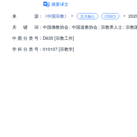
摘要译文
•
•
来
源：
《中国宗教》
202
北大核心
CSSCI
关
键
词：
中国佛教协会
;
中国道教协会
;
宗教界人士
;
宗教
中
图
分
类
号：
D635 [宗教工作]
学
科
分
类
号：
010107 [宗教学]