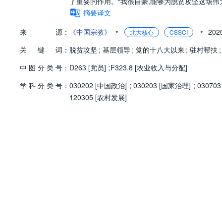
了重要的作用。“我很自豪,能够为脱贫攻坚这场伟
摘要译文
•
•
来
源：
《中国宗教》
202
北大核心
CSSCI
关
键
词：
脱贫攻坚
;
基层领导
;
党的十八大以来
;
驻村帮扶
;
中
图
分
类
号：
D263 [党员]
;
F323.8 [农业收入与分配]
学
科
分
类
号：
030202 [中国政治]
;
030203 [国家治理]
;
03070
120305 [农村发展]