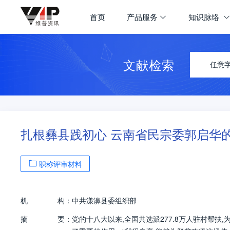
首页
产品服务
知识脉络
文献检索
任意
扎根彝县践初心 云南省民宗委郭启华
职称评审材料
机
构：
中共漾濞县委组织部
摘
要：
党的十八大以来,全国共选派277.8万人驻村帮