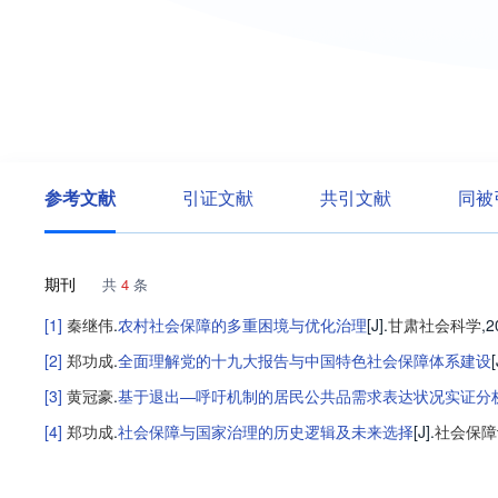
参考文献
引证文献
共引文献
同被
期刊
共
4
条
[1]
秦继伟
.
农村社会保障的多重困境与优化治理
[J].
甘肃社会科学
,2
[2]
郑功成
.
全面理解党的十九大报告与中国特色社会保障体系建设
[
[3]
黄冠豪
.
基于退出—呼吁机制的居民公共品需求表达状况实证分
[4]
郑功成
.
社会保障与国家治理的历史逻辑及未来选择
[J].
社会保障