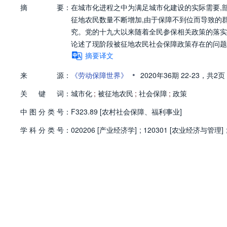
摘
要：
在城市化进程之中为满足城市化建设的实际需要,
征地农民数量不断增加,由于保障不到位而导致的
究。党的十九大以来随着全民参保相关政策的落实
论述了现阶段被征地农民社会保障政策存在的问题
摘要译文
•
来
源：
《劳动保障世界》
2020年36期
22-23，
共2页
关
键
词：
城市化
;
被征地农民
;
社会保障
;
政策
中
图
分
类
号：
F323.89 [农村社会保障、福利事业]
学
科
分
类
号：
020206 [产业经济学]
;
120301 [农业经济与管理]