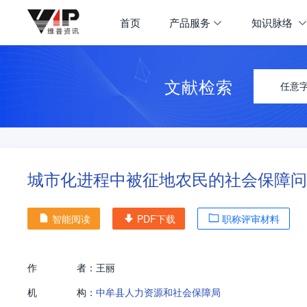
首页
产品服务
知识脉络
文献检索
任意
城市化进程中被征地农民的社会保障问
智能阅读
PDF下载
职称评审材料
作
者：
王丽
机
构：
中牟县人力资源和社会保障局