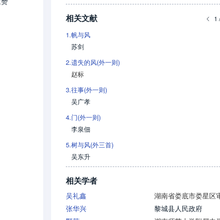
家赞
相关文献
1 
1.
帆与风
苏剑
2.
遗失的风(外一则)
赵标
3.
往事(外一则)
吴广孝
4.
门(外一则)
李泉佃
5.
树与风(外三首)
吴东升
相关学者
吴礼鑫
张华兴
黎城县人民政府