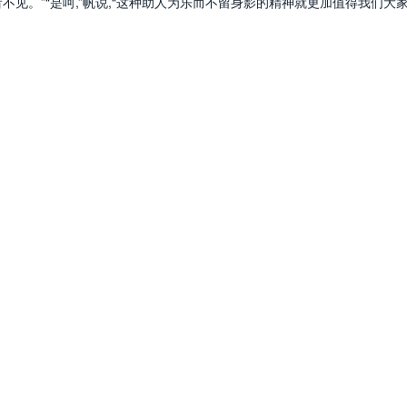
不见。”“是呵,”帆说,“这种助人为乐而不留身影的精神就更加值得我们大