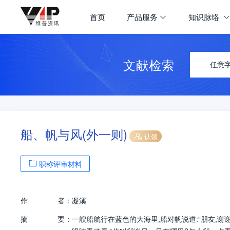
首页
产品服务
知识脉络
文献检索
任意
船、帆与风(外一则)
认领
职称评审材料
作
者：
凝溪
摘
要：
一艘船航行在蓝色的大海里,船对帆说道:“朋友,谢