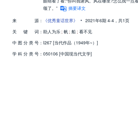
眼睛看了看:“你叫我谢风。风在哪里?怎么我一点看
颂了。”
摘要译文
•
来
源：
《优秀童话世界》
2021年6期
4-4，
共1页
关
键
词：
助人为乐
;
帆
;
船
;
看不见
中
图
分
类
号：
I267 [当代作品（1949年~）]
学
科
分
类
号：
050106 [中国现当代文学]