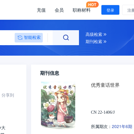
充值
会员
职称材料
登录
注
高级检索
智能检索
期刊检索
期刊信息
优秀童话世界
分享到
CN 22-1406/J
2021年6期
所属期次：
睁大