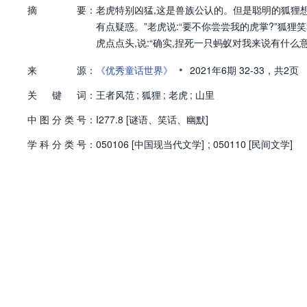
摘
要：
老虎特别凶猛,这是兽族公认的。但是聪明的狐狸想
有点疑惑。”老虎说:“要不你尝尝我的虎掌?”狐狸
虎点点头,说:“确实,捏死一只蚂蚁对我来说有什么
•
来
源：
《优秀童话世界》
2021年6期
32-33，
共2页
关
键
词：
王者风范
;
狐狸
;
老虎
;
山里
中
图
分
类
号：
I277.8 [谜语、笑话、幽默]
学
科
分
类
号：
050106 [中国现当代文学]
;
050110 [民间文学]