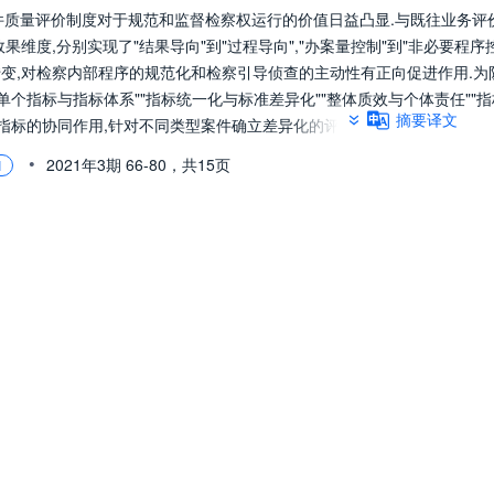
件质量评价制度对于规范和监督检察权运行的价值日益凸显.与既往业务评
果维度,分别实现了"结果导向"到"过程导向","办案量控制"到"非必要程序
的转变,对检察内部程序的规范化和检察引导侦查的主动性有正向促进作用.为
"单个指标与指标体系""指标统一化与标准差异化""整体质效与个体责任""指
摘要译文
比"指标的协同作用,针对不同类型案件确立差异化的评价基准,实现指标评价
阶.
•
2021年3期
66-80，
共15页
I