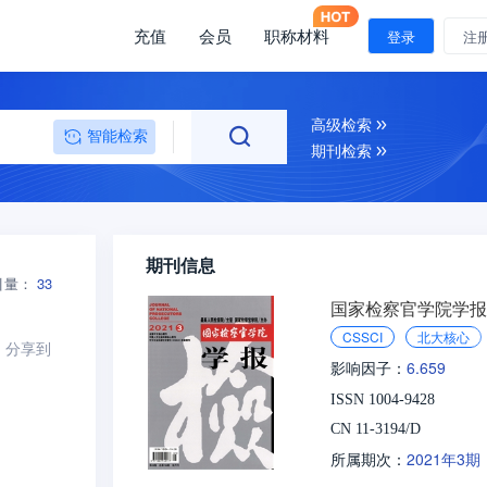
充值
会员
职称材料
登录
注
高级检索
智能检索
期刊检索
期刊信息
引量：
33
国家检察官学院学报
CSSCI
北大核心
分享到
6.659
影响因子：
ISSN 1004-9428
CN 11-3194/D
2021年3期
所属期次：