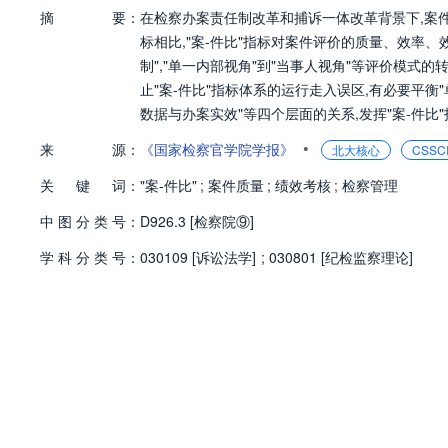
摘
要：
在检察办案责任制改革和捕诉一体改革背景下,案
标相比,"案-件比"指标对案件评价的质量、效率、效
制","单一内部视角"到"当事人视角"等评价模式
止"案-件比"指标体系的运行走入误区,有必要平衡
数据与办案实效"等四个层面的关系,发挥"案-件
案评查的机制衔接,并完成数据管理到实质管理的进
•
来
源：
《国家检察官学院学报》
北大核心
CSSC
关
键
词：
"案-件比"
;
案件质量
;
绩效考核
;
检察管理
中
图
分
类
号：
D926.3 [检察院⑨]
学
科
分
类
号：
030109 [诉讼法学]
;
030801 [纪检监察理论]