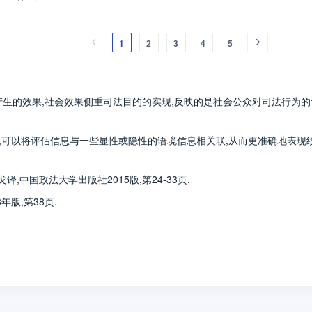
1
2
3
4
5
产生的效果,社会效果侧重司法目的的实现,反映的是社会公众对司法行为的
息,可以将评估信息与一些显性或隐性的语境信息相关联,从而更准确地表现绩效
译,中国政法大学出版社2015版,第24-33页.
年版,第38页.