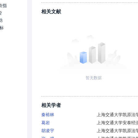
价指
相关文献
控
防
标
与个
暂无数据
相关学者
秦裕林
上海交通大学凯原法
葛岩
胡凌宇
上海交通大学凯原法