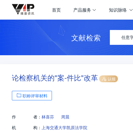
首页
产品服务
知识脉络
文献检索
任意
论检察机关的"案-件比"改革
认领
职称评审材料
作
者：
林喜芬
周晨
机
构：
上海交通大学凯原法学院