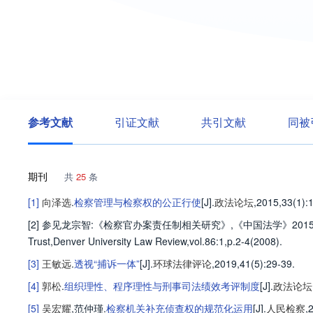
参考文献
引证文献
共引文献
同被
期刊
共
25
条
[1]
向泽选
.
检察管理与检察权的公正行使
[J].
政法论坛
,2015,33(1)
:
[2] 参见龙宗智:《检察官办案责任制相关研究》,《中国法学》2015年第1期;David C.Brod
Trust,Denver University Law Review,vol.86:1,p.2-4(2008).
[3]
王敏远
.
透视“捕诉一体”
[J].
环球法律评论
,2019,41(5)
:29-39
.
[4]
郭松
.
组织理性、程序理性与刑事司法绩效考评制度
[J].
政法论坛
[5]
吴宏耀
,
范仲瑾
.
检察机关补充侦查权的规范化运用
[J].
人民检察
,