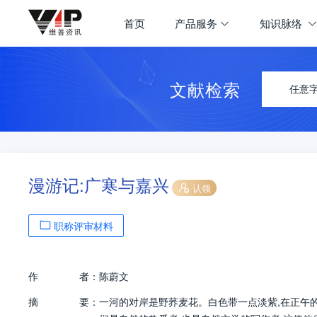
首页
产品服务
知识脉络
文献检索
任意
漫游记:广寒与嘉兴
认领
职称评审材料
作
者：
陈蔚文
摘
要：
一河的对岸是野荞麦花。白色带一点淡紫,在正午