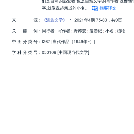
们是自然的热爱者,也是自然文学的写作者,这使
字,就像说起亲戚的小名。
摘要译文
•
来
源：
《满族文学》
2021年4期
75-83，
共9页
关
键
词：
同行者
;
写作者
;
野荞麦
;
漫游记
;
小名
;
植物
中
图
分
类
号：
I267 [当代作品（1949年~）]
学
科
分
类
号：
050106 [中国现当代文学]