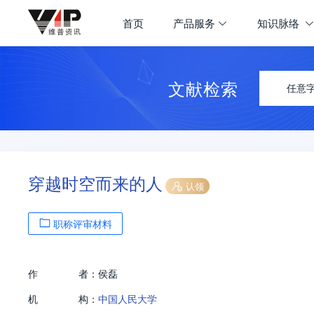
首页
产品服务
知识脉络
文献检索
任意
穿越时空而来的人
认领
职称评审材料
作
者：
侯磊
机
构：
中国人民大学