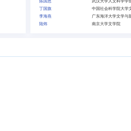
陈国恩
丁国旗
李海燕
陆炜
南京大学文学院