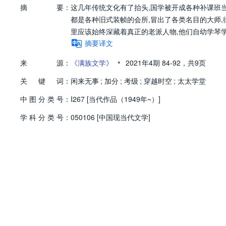
摘
要：
这几年传统文化有了抬头,国学被开成各种补课班当
都是各种旧式装帧的会所,冒出了各类名目的大师,
里应该始终深藏着真正的老派人物,他们自幼学琴
摘要译文
•
来
源：
《满族文学》
2021年4期
84-92，
共9页
关
键
词：
闲来无事
;
加分
;
考级
;
穿越时空
;
太太学堂
中
图
分
类
号：
I267 [当代作品（1949年~）]
学
科
分
类
号：
050106 [中国现当代文学]