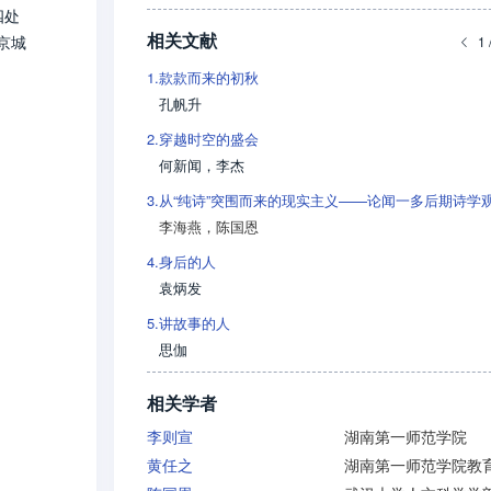
四处
相关文献
京城
1 
1.
款款而来的初秋
孔帆升
2.
穿越时空的盛会
何新闻
，
李杰
3.
从“纯诗”突围而来的现实主义——论闻一多后期诗学
李海燕
，
陈国恩
4.
身后的人
袁炳发
5.
讲故事的人
思伽
相关学者
李则宣
湖南第一师范学院
黄任之