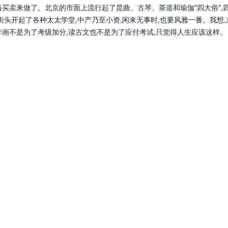
买卖来做了。北京的市面上流行起了昆曲、古琴、茶道和瑜伽"四大俗",
街头开起了各种太太学堂,中产乃至小资,闲来无事时,也要风雅一番。我想,
学画不是为了考级加分,读古文也不是为了应付考试,只觉得人生应该这样。