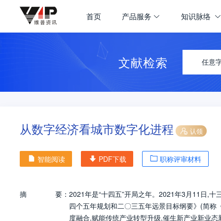
首页
产品服务
知识脉络
文献检索
任意
从数字经济看城市数字化进程
认领
智能阅读
PDF下载
职称评审材料
摘
要：
2021年是“十四五”开局之年。2021年3月1
四个五年规划和二〇三五年远景目标纲要》(简称《
度融合,赋能传统产业转型升级,催生新产业新业态