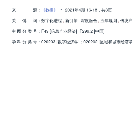
•
来
源：
《数据》
2021年4期
16-18，
共3页
关
键
词：
数字化进程
;
新引擎
;
深度融合
;
五年规划
;
传统
中
图
分
类
号：
F49 [信息产业经济]
;
F299.2 [中国]
学
科
分
类
号：
020203 [数字经济学]
;
020202 [区域和城市经济学