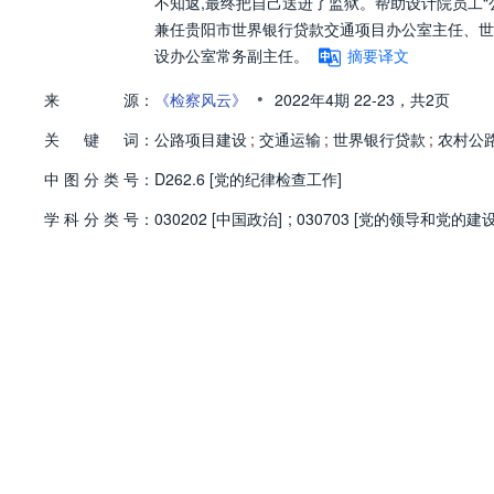
不知返,最终把自己送进了监狱。帮助设计院员工“公
兼任贵阳市世界银行贷款交通项目办公室主任、世
设办公室常务副主任。
摘要译文
•
来
源：
《检察风云》
2022年4期
22-23，
共2页
关
键
词：
公路项目建设
;
交通运输
;
世界银行贷款
;
农村公
中
图
分
类
号：
D262.6 [党的纪律检查工作]
学
科
分
类
号：
030202 [中国政治]
;
030703 [党的领导和党的建设