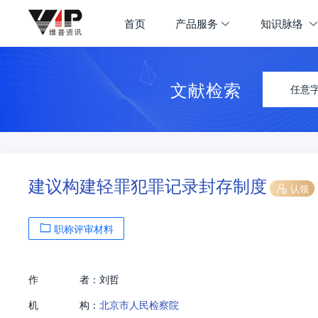
首页
产品服务
知识脉络
文献检索
任意
建议构建轻罪犯罪记录封存制度
认领
职称评审材料
作
者：
刘哲
机
构：
北京市人民检察院