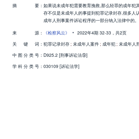
摘
要：
如果说未成年犯需要教育挽救,那么轻罪的成年犯
存不仅是未成年人的事提到犯罪记录封存,很多人
成年人刑事案件诉讼程序的一部分纳入法律中的。
•
来
源：
《检察风云》
2022年4期
32-33，
共2页
关
键
词：
犯罪记录封存
;
未成年人案件
;
成年犯
;
未成年人
中
图
分
类
号：
D925.2 [刑事诉讼法⑨]
学
科
分
类
号：
030109 [诉讼法学]