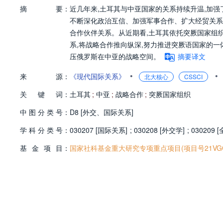
摘
要：
近几年来,土耳其与中亚国家的关系持续升温,加
不断深化政治互信、加强军事合作、扩大经贸关系
合作伙伴关系。从近期看,土耳其依托突厥国家组
系,将战略合作推向纵深,努力推进突厥语国家的
压俄罗斯在中亚的战略空间。
摘要译文
•
•
来
源：
《现代国际关系》
北大核心
CSSCI
关
键
词：
土耳其
;
中亚
;
战略合作
;
突厥国家组织
中
图
分
类
号：
D8 [外交、国际关系]
学
科
分
类
号：
030207 [国际关系]
;
030208 [外交学]
;
030209
基
金
项
目：
国家社科基金重大研究专项重点项目(项目号21VGQ0