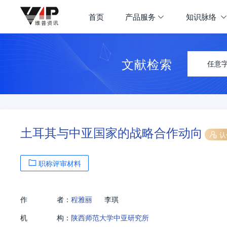
首页
产品服务
知识脉络
文献检索
任意
土耳其与中亚国家的战略合作动向
认
职称评审材料
作
者：
程雅丽
李琪
机
构：
陕西师范大学中亚研究所