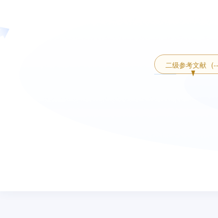
二级参考文献
(-