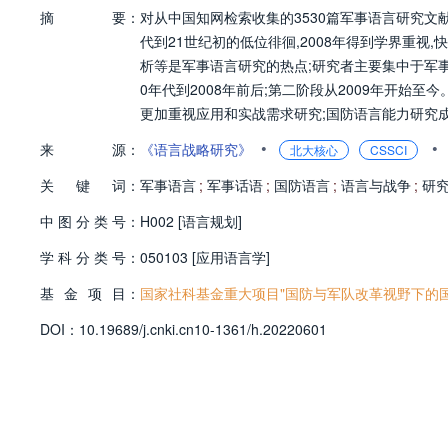
摘
要：
对从中国知网检索收集的3530篇军事语言研究文
代到21世纪初的低位徘徊,2008年得到学界重视
析等是军事语言研究的热点;研究者主要集中于军事
0年代到2008年前后;第二阶段从2009年开始
更加重视应用和实战需求研究;国防语言能力研究
军事语音识别、军事词汇与术语、军事语篇与语体
•
•
来
源：
《语言战略研究》
北大核心
CSSCI
关
键
词：
军事语言
;
军事话语
;
国防语言
;
语言与战争
;
研
中
图
分
类
号：
H002 [语言规划]
学
科
分
类
号：
050103 [应用语言学]
基
金
项
目：
国家社科基金重大项目"国防与军队改革视野下的国防语
D
O
I：
10.19689/j.cnki.cn10-1361/h.20220601