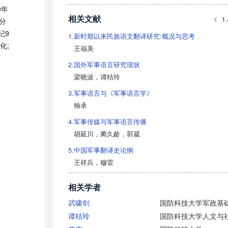
0年
相关文献
1 
分
纪9
1.
新时期以来民族语文翻译研究:概况与思考
化;
王福美
该在
2.
国外军事语言研究现状
梁晓波
，
谭桔玲
3.
军事语言与《军事语言学》
翰承
4.
军事传媒与军事语言传播
胡延川
，
蔺久龄
，
郭葳
5.
中国军事翻译史论纲
王祥兵
，
穆雷
相关学者
武啸剑
谭桔玲