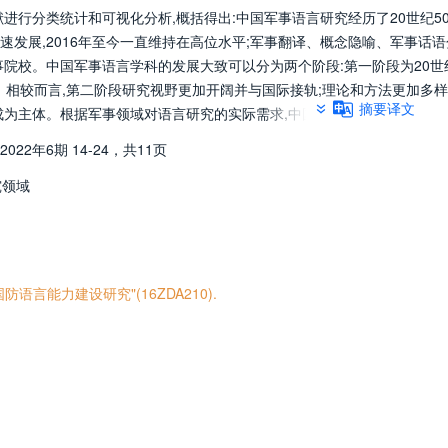
献进行分类统计和可视化分析,概括得出:中国军事语言研究经历了20世纪5
,快速发展,2016年至今一直维持在高位水平;军事翻译、概念隐喻、军事话语
院校。中国军事语言学科的发展大致可以分为两个阶段:第一阶段为20世
至今。相较而言,第二阶段研究视野更加开阔并与国际接轨;理论和方法更加多样
摘要译文
成为主体。根据军事领域对语言研究的实际需求,中国军事语言研究未来应
分析等11个重点领域展开。
2022年6期
14-24，
共11页
究领域
言能力建设研究"(16ZDA210).