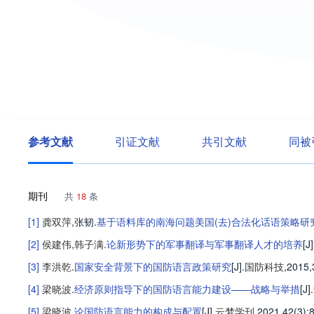
参考文献
引证文献
共引文献
同被
期刊
共
18
条
[1]
龚双萍
,
张韧
.
基于语料库的南海问题美国(去)合法化话语策略研
[2]
侯建伟
,
韩子满
.
论新形势下的军事翻译与军事翻译人才的培养
[J]
[3]
李洪乾
.
国家安全背景下的国防语言政策研究
[J].
国防科技
,2015,
[4]
梁晓波
.
经济原则指导下的国防语言能力建设——战略与举措
[J].
[5]
梁晓波
.
论国防语言能力的构成与配置
[J].
云梦学刊
,2021,42(3)
: