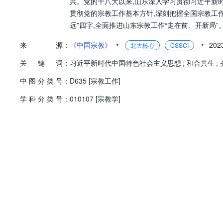
共。党的十八大以来,山东深入学习贯彻习近平新
贯彻党的宗教工作基本方针,深刻把握全国宗教工作
远”四字,全面推进山东宗教工作“走在前、开新局”
•
•
来
源：
《中国宗教》
20
北大核心
CSSCI
关
键
词：
习近平新时代中国特色社会主义思想
;
和合共生
;
中
图
分
类
号：
D635 [宗教工作]
学
科
分
类
号：
010107 [宗教学]