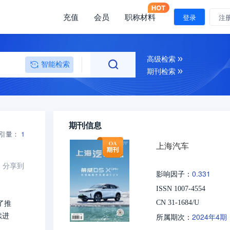
充值
会员
职称材料
登录
注
高级检索
智能检索
期刊检索
期刊信息
引量：
1
上海汽车
分享到
0.331
影响因子：
ISSN 1007-4554
了推
CN 31-1684/U
续进
2024年4期
所属期次：