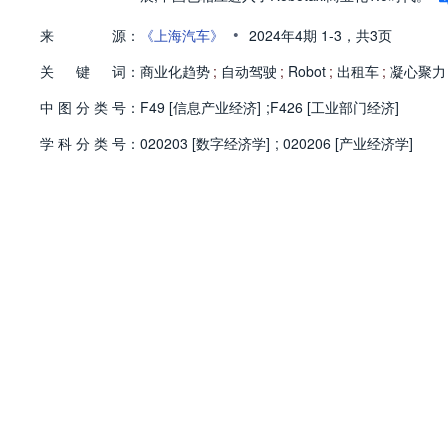
•
来
源：
《上海汽车》
2024年4期
1-3，
共3页
关
键
词：
商业化趋势
;
自动驾驶
;
Robot
;
出租车
;
凝心聚力
中
图
分
类
号：
F49 [信息产业经济]
;
F426 [工业部门经济]
学
科
分
类
号：
020203 [数字经济学]
;
020206 [产业经济学]