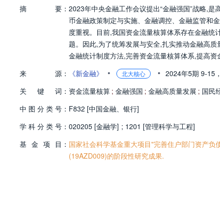
摘
要：
2023年中央金融工作会议提出“金融强国”战略
币金融政策制定与实施、金融调控、金融监管和金
度重视。目前,我国资金流量核算体系存在金融统
题。因此,为了统筹发展与安全,扎实推动金融高质
金融统计制度方法,完善资金流量核算体系,提高资
测系统,健全宏观金融政策框架,推进大数据技术
•
•
来
源：
《新金融》
2024年5期
9-15
北大核心
关
键
词：
资金流量核算
;
金融强国
;
金融高质量发展
;
国民
中
图
分
类
号：
F832 [中国金融、银行]
学
科
分
类
号：
020205 [金融学]
;
1201 [管理科学与工程]
基
金
项
目：
国家社会科学基金重大项目"完善住户部门资产负债表
(19AZD009)的阶段性研究成果.