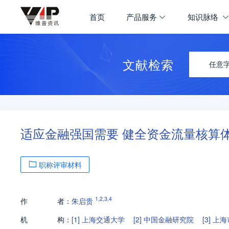
首页
产品服务
知识脉络
文献检索
任意
适应金融强国需要 健全资金流量核算
职称评审材料
1
,
2
,
3
,
4
作
者：
朱启贵
机
构：
[1]
上海交通大学
[2]
中国金融研究院
[3]
上海