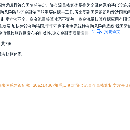
,是高瞻远瞩且符合国情的决定。资金流量核算体系作为金融体系的基础设施,
融风险防范等金融治理的重要依据与工具,历来受到国际组织和发达国家
计制度方法不全、资金流量核算体系不完善、资金流量核算数据应用有限
量发展,加快建设金融强国,牢牢守住不发生系统性金融风险的底线,我国需
摘要译文
金流量核算数据发布的时效性,建立金融高质量发展评价体系,构建金融稳
在金融统计核算中的应用。
，
共7页
经济核算体系
体系建设研究"(20&ZD136)和重点项目"资金流量存量核算制度方法研