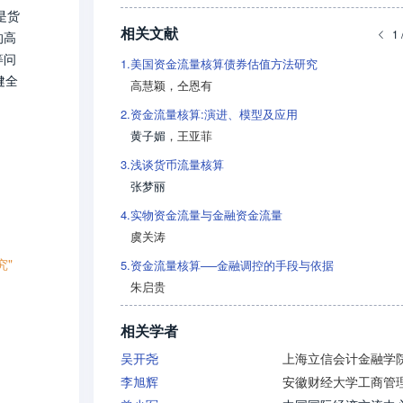
是货
相关文献
1 
的高
等问
1.
美国资金流量核算债券估值方法研究
健全
高慧颖
，
仝恩有
定监
2.
资金流量核算:演进、模型及应用
黄子媚
，
王亚菲
3.
浅谈货币流量核算
张梦丽
4.
实物资金流量与金融资金流量
虞关涛
究"
5.
资金流量核算──金融调控的手段与依据
朱启贵
相关学者
吴开尧
上海立信会计金融学
李旭辉