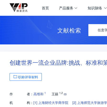
首页
产品服务
知识脉络
文献检索
任意
创建世界一流企业品牌:挑战、标准和
职称评审材料
1
1
,
2
作
者：
高维和
王丽
机
构：
[1]
上海财经大学商学院
[2]
上海师范大学旅游