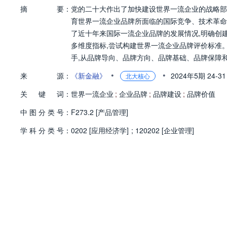
摘
要：
党的二十大作出了加快建设世界一流企业的战略部
育世界一流企业品牌所面临的国际竞争、技术革命
了近十年来国际一流企业品牌的发展情况,明确创
多维度指标,尝试构建世界一流企业品牌评价标准
手,从品牌导向、品牌方向、品牌基础、品牌保障
品牌价值,助力世界一流企业建设。
•
•
来
源：
《新金融》
2024年5期
24-3
北大核心
关
键
词：
世界一流企业
;
企业品牌
;
品牌建设
;
品牌价值
中
图
分
类
号：
F273.2 [产品管理]
学
科
分
类
号：
0202 [应用经济学]
;
120202 [企业管理]