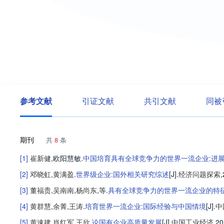
参考文献
引证文献
共引文献
同被
期刊
共
8
条
[1]
崔新健
,
欧阳慧敏
.
中国培育具有全球竞争力的世界一流企业:进
[2]
邓晓虹
,
黄满盈
.
世界级企业:国外相关研究综述
[J].
经济问题探索
,
[3]
董福贵
,
吴南南
,
杨尚东
,等
.
具有全球竞争力的世界一流企业的特
[4]
黄群慧
,
余菁
,
王涛
.
培育世界一流企业:国际经验与中国情境
[J].
中
[5]
黄速建
,
肖红军
,
王欣
.
论国有企业高质量发展
[J].
中国工业经济
,20