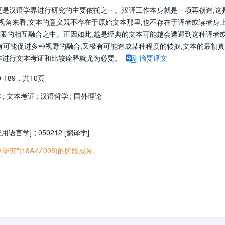
更是汉语学界进行研究的主要依托之一。汉译工作本身就是一项再创造,这
视角来看,文本的意义既不存在于原始文本那里,也不存在于译者或读者身上
限的相互融合之中。正因如此,越是经典的文本可能越会遭遇到这种译者
既有可能促进多种视野的融合,又极有可能造成某种程度的转捩,文本的最初
本进行文本考证和比较诠释就尤为必要。
摘要译文
0-189，
共10页
本
;
文本考证
;
汉语哲学
;
国外理论
应用语言学]
;
050212 [翻译学]
(18AZZ008)的阶段成果.