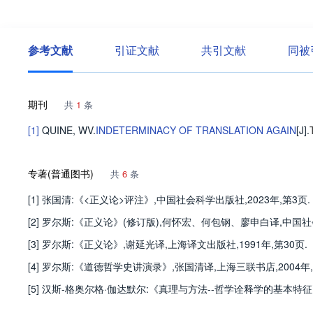
参考文献
引证文献
共引文献
同被
期刊
共
1
条
[1]
QUINE, WV
.
INDETERMINACY OF TRANSLATION AGAIN
[J].
专著(普通图书)
共
6
条
[1] 张国清:《<正义论>评注》,中国社会科学出版社,2023年,第3页.
[2] 罗尔斯:《正义论》(修订版),何怀宏、何包钢、廖申白译,中国社会
[3] 罗尔斯:《正义论》,谢延光译,上海译文出版社,1991年,第30页.
[4] 罗尔斯:《道德哲学史讲演录》,张国清译,上海三联书店,2004年,
[5] 汉斯-格奥尔格·伽达默尔:《真理与方法--哲学诠释学的基本特征》