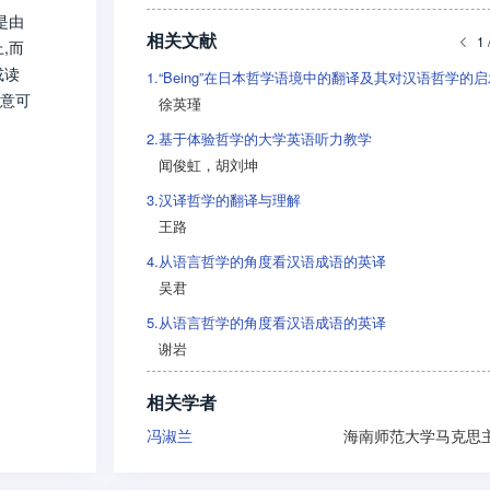
是由
相关文献
1 
,而
或读
1.
“Being”在日本哲学语境中的翻译及其对汉语哲学的启
真意可
徐英瑾
2.
基于体验哲学的大学英语听力教学
闻俊虹
，
胡刘坤
3.
汉译哲学的翻译与理解
王路
4.
从语言哲学的角度看汉语成语的英译
吴君
5.
从语言哲学的角度看汉语成语的英译
谢岩
相关学者
冯淑兰