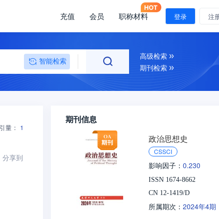
充值
会员
职称材料
登录
注
高级检索
智能检索
期刊检索
期刊信息
引量：
1
政治思想史
CSSCI
分享到
0.230
影响因子：
ISSN 1674-8662
CN 12-1419/D
2024年4期
所属期次：