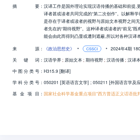
摘
要：
汉译工作是国外理论实现汉语传播的基础和前提,
译者甚或读者共同完成的“第二次创作”。以解释学
是存在于译者或读者的视野与原始文本视野之间无
者先在的“期待视野”。这种译者或读者的“前见”
能会由此而得到凸显或遭到遮蔽,所以对各种汉译
•
•
来
源：
《政治思想史》
2024年4期
18
CSSCI
关
键
词：
汉语学界
;
原始文本
;
期待视野
;
汉语传播
;
汉译
中
图
分
类
号：
H315.9 [翻译]
学
科
分
类
号：
050201 [英语语言文学]
;
050211 [外国语言学及
基
金
项
目：
国家社会科学基金重点项目"西方普适正义话语批判研究"