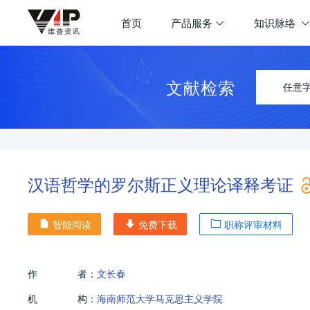
首页
产品服务
知识脉络
文献检索
任意
汉语哲学的罗尔斯正义理论译释考证
智能阅读
免费下载
职称评审材料
作
者：
文长春
机
构：
海南师范大学马克思主义学院