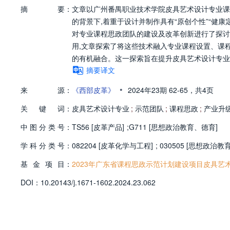
摘
要：
文章以广州番禺职业技术学院皮具艺术设计专业课
的背景下,着重于设计并制作具有“原创个性”“健康定
对专业课程思政团队的建设及改革创新进行了探讨
用,文章探索了将这些技术融入专业课程设置、课
的有机融合。这一探索旨在提升皮具艺术设计专业
摘要译文
•
来
源：
《西部皮革》
2024年23期
62-65，
共4页
关
键
词：
皮具艺术设计专业
;
示范团队
;
课程思政
;
产业升
中
图
分
类
号：
TS56 [皮革产品]
;
G711 [思想政治教育、德育]
学
科
分
类
号：
082204 [皮革化学与工程]
;
030505 [思想政治教育
基
金
项
目：
2023年广东省课程思政示范计划建设项目皮具艺
D
O
I：
10.20143/j.1671-1602.2024.23.062