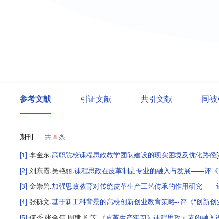
参考文献
引证文献
共引文献
同被
期刊
共
8
条
[1]
李金东
.
高职院校课程思政教学团队建设的现实困境及优化路径
[
[2]
刘东霞
,
吴艳丽
.
课程思政在皮革制品专业的融入与发展——评《
[3]
金崇碧
.
加强思政教育对传统皮革生产工艺传承的作用研究——
[4]
张砾文
.
基于新工科背景的高校创新创业教育策略--评《“创新创
[5]
何秀
,
张金伟
,
周建飞
,等
.
《皮革生产实习》课程思政元素的融入