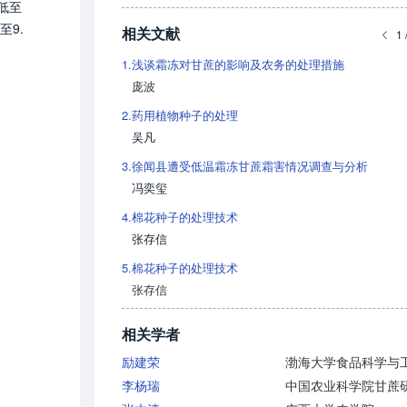
低至
至9.
相关文献
1 
1.
浅谈霜冻对甘蔗的影响及农务的处理措施
庞波
2.
药用植物种子的处理
吴凡
3.
徐闻县遭受低温霜冻甘蔗霜害情况调查与分析
冯奕玺
4.
棉花种子的处理技术
张存信
5.
棉花种子的处理技术
张存信
相关学者
励建荣
李杨瑞