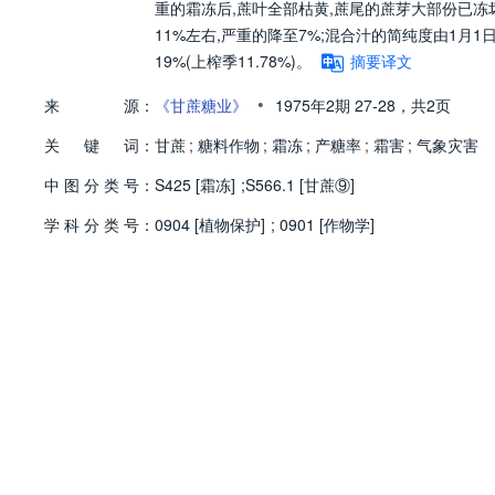
重的霜冻后,蔗叶全部枯黄,蔗尾的蔗芽大部份已冻坏
11%左右,严重的降至7%;混合汁的简纯度由1月1
19%(上榨季11.78%)。
摘要译文
•
来
源：
《甘蔗糖业》
1975年2期
27-28，
共2页
关
键
词：
甘蔗
;
糖料作物
;
霜冻
;
产糖率
;
霜害
;
气象灾害
中
图
分
类
号：
S425 [霜冻]
;
S566.1 [甘蔗⑨]
学
科
分
类
号：
0904 [植物保护]
;
0901 [作物学]