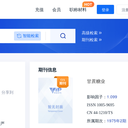
充值
会员
职称材料
登录
注
高级检索
智能检索
期刊检索
期刊信息
甘蔗糖业
分享到
1.099
影响因子：
ISSN 1005-9695
CN 44-1210/TS
1975年2期
所属期次：
较严