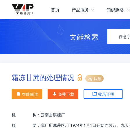
首页
产品服务
知识脉络
文献检索
任意
霜冻甘蔗的处理情况
认领
智能阅读
免费下载
收录证明
机
构：
云南曲溪糖厂
摘
要：
我厂所属蔗区,于1974年1月1日开始连续八、