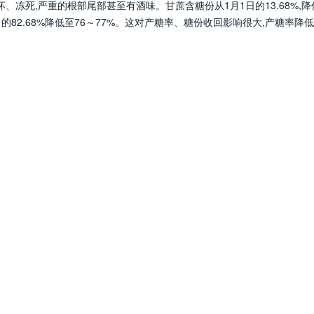
、冻死,严重的根部尾部甚至有酒味。甘蔗含糖份从1月1日的13.68%,降
日的82.68%降低至76～77%。这对产糖率、糖份收回影响很大,产糖率降低