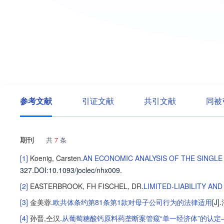
参考文献
引证文献
共引文献
同被
期刊
共
7
条
[1]
Koenig, Carsten
.
AN ECONOMIC ANALYSIS OF THE SINGLE
327
.
DOI:10.1093/joclec/nhx009.
[2]
EASTERBROOK, FH
FISCHEL, DR
.
LIMITED-LIABILITY AN
[3]
金美蓉
.
欧共体条约第81条第1款对母子公司行为的法律适用
[J].
[4]
孙晋
,
仝汉
.
从葡萄糖酸钙原料药垄断案管窥“单一经济体”的认定