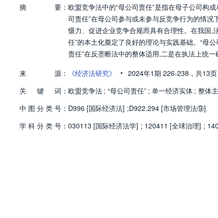
摘
要：
欧盟竞争法中的“母公司责任”是指在母子公司构成
司责任”在母公司参与或未参与反竞争行为的情况
慑力、促进企业竞争合规而具有合理性。在我国,法
任”的本土化奠定了良好的理论与实践基础。“母公
责任”在反垄断法中的整体适用,二是在执法上统
•
来
源：
《经济法研究》
2024年1期
226-238，
共13页
关
键
词：
欧盟竞争法
;
“母公司责任”
;
单一经济实体
;
整体
中
图
分
类
号：
D996 [国际经济法]
;
D922.294 [市场管理法⑨]
学
科
分
类
号：
030113 [国际经济法学]
;
120411 [全球治理]
;
14