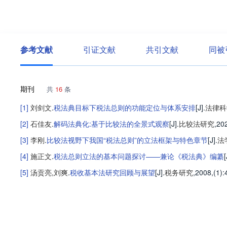
参考文献
引证文献
共引文献
同被
期刊
共
16
条
[1]
刘剑文
.
税法典目标下税法总则的功能定位与体系安排
[J].
法律科
[2]
石佳友
.
解码法典化:基于比较法的全景式观察
[J].
比较法研究
,20
[3]
李刚
.
比较法视野下我国“税法总则”的立法框架与特色章节
[J].
法
[4]
施正文
.
税法总则立法的基本问题探讨——兼论《税法典》编纂
[
[5]
汤贡亮
,
刘爽
.
税收基本法研究回顾与展望
[J].
税务研究
,2008,(1)
: