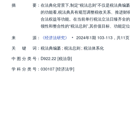
摘
要：
在法典化背景下,制定“税法总则”不仅是税法典编
的功能看,税法典具有规范调整税收关系、推进财
合法权益等功能。在当前单行税法立法日臻齐全的
领性和整合性的“税法总则”,其价值目标、功能定
•
来
源：
《经济法研究》
2024年1期
103-113，
共11页
关
键
词：
税法典编纂
;
税法总则
;
税法体系化
中
图
分
类
号：
D922.22 [税法⑨]
学
科
分
类
号：
030107 [经济法学]