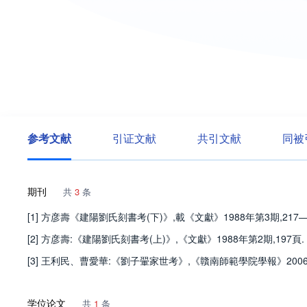
参考文献
引证文献
共引文献
同被
期刊
共
3
条
[1] 方彦壽《建陽劉氏刻書考(下)》,載《文獻》1988年第3期,217—
[2] 方彦壽:《建陽劉氏刻書考(上)》,《文獻》1988年第2期,197頁.
[3] 王利民、曹愛華:《劉子翬家世考》,《贛南師範學院學報》2006年
学位论文
共
1
条