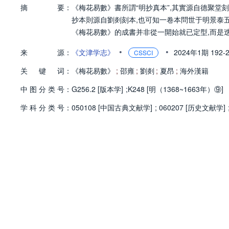
摘
要：
《梅花易數》書所謂“明抄真本”,其實源自德聚堂
抄本則源自劉剡刻本,也可知一卷本問世于明景泰
《梅花易數》的成書并非從一開始就已定型,而是
•
•
来
源：
《文津学志》
2024年1期
192-
CSSCI
关
键
词：
《梅花易數》
;
邵雍
;
劉剡
;
夏昂
;
海外漢籍
中
图
分
类
号：
G256.2 [版本学]
;
K248 [明（1368~1663年）⑨]
学
科
分
类
号：
050108 [中国古典文献学]
;
060207 [历史文献学]