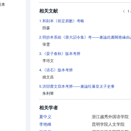
日本
相关文献
。
1 
1.
和刻本《前定易數》考略
田森
2.
张雯
3.
《晏子春秋》版本考辨
李培文
4.
《语石》版本考辨
姚文昌
5.
洪辯齋文寫本考辨——兼論吐蕃皇太子史事
朱利華
相关学者
夏中义
浙江越秀外国语学院
李艳峰
昆明学院人文学院