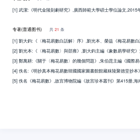
[1] 武潔:《明代金陵刻劇研究》,廣西師範大學碩士學位論文,2015年,
专著(普通图书)
共
21
条
[1] 劉大鈞:《〈梅花易數白話解〉序》,劉光本、榮益《梅花易數白話
[2] 劉光本:《〈梅花易數〉與邵雍》,劉大鈞主編《象數易學研究》第1輯
[3] 鄭萬耕:《關于〈梅花易數〉的幾個問題》,朱伯昆主編《國際易學研
[4] 佚名:《明抄真本梅花易數韓國國家圖書館館藏秣陵聚德堂抄本》,九
[5] 佚名《梅花易數》,故宫博物院編《故宫珍本叢刊》第415册,海南出