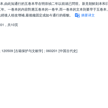
刻本,由此知通行的五卷本早在明崇禎二年以前就已問世。新見朝鮮刻本和
五年。一卷本的内容對應五卷本的一卷半,而一卷本的文本則要早于五卷本
迭經後人校改增補,最後纔固定成如今通行的樣貌。
摘要译文
201，
共10页
;
120509 [古籍保护与文献学]
;
060201 [中国古代史]