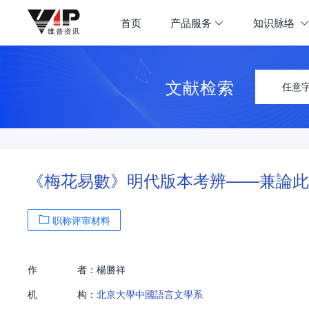
首页
产品服务
知识脉络
文献检索
任意
《梅花易數》明代版本考辨——兼論此
职称评审材料
作
者：
楊勝祥
机
构：
北京大學中國語言文學系