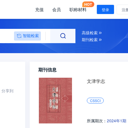
充值
会员
职称材料
登录
注
高级检索
智能检索
期刊检索
期刊信息
文津学志
分享到
CSSCI
2024年1期
所属期次：