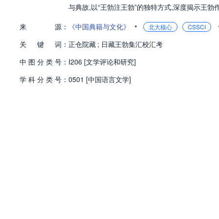
与典故,以“王勃注王勃”的独特方式,深度揭示王
•
来
源：
《中国典籍与文化》
北大核心
CSSCI
关
键
词：
正仓院藏
;
日藏王勃集汇校汇考
中
图
分
类
号：
I206 [文学评论和研究]
学
科
分
类
号：
0501 [中国语言文学]