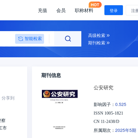
充值
会员
职称材料
登录
注
高级检索
智能检索
期刊检索
期刊信息
公安研究
分享到
0.525
影响因子：
ISSN 1005-1821
警察
CN 11-2438/D
江市
2025年5期
所属期次：