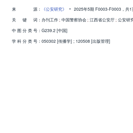
•
来
源：
《公安研究》
2025年5期
F0003-F0003，
共1
关
键
词：
办刊工作
;
中国警察协会
;
江西省公安厅
;
公安研
中
图
分
类
号：
G239.2 [中国]
学
科
分
类
号：
050302 [传播学]
;
120508 [出版管理]