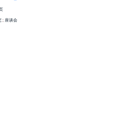
页
究
;
座谈会