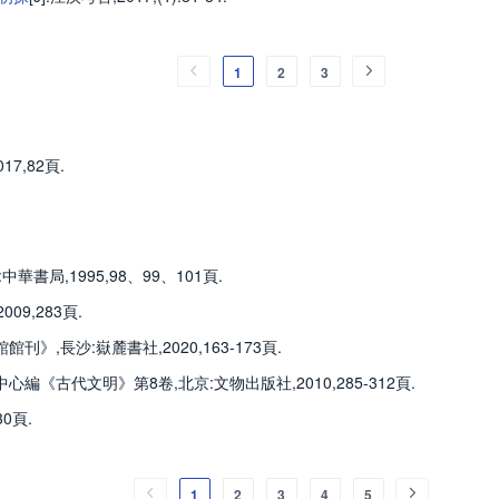
1
2
3
7,82頁.
書局,1995,98、99、101頁.
9,283頁.
,長沙:嶽麓書社,2020,163-173頁.
編《古代文明》第8卷,北京:文物出版社,2010,285-312頁.
0頁.
1
2
3
4
5