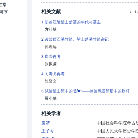
在常
相关文献
可享
1 
1.
初论江陵望山楚墓的年代与墓主
方壮猷
2.
读曾侯乙墓竹简、望山楚墓竹简杂记
郭理远
3.
庚壶再考
张振谦
4.
向寿戈再考
陈隆文
5.
試論望山簡中的“彤■”——兼論戰國簡册中的旗杆
羅小華
相关学者
袁靖
王子今
中国人民大学历史学