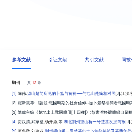
参考文献
引证文献
共引文献
同被
期刊
共
12
条
[1]
陈伟
.
望山楚简所见的卜筮与祷祠──与包山楚简相对照
[J].
江汉
[2] 羅新慧等:《論題:戰國時期的社會信仰--從卜筮祭禱簡看戰國時
[3] 陳偉主編《楚地出土戰國簡册[十四種]》;彭家灣祭禱簡録自趙
[4]
贾汉清
,
武家璧
,
杨开勇
,等
.
湖北荆州望山桥一号楚墓发掘简报
[J].
[5]
蒋鲁敬
,
刘建业
.
荆州望山桥一号楚墓出土卜筮祭祷简及墓葬年代