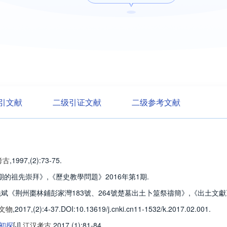
引文献
二级引证文献
二级参考文献
考古
,1997,(2)
:73-75
.
期的祖先崇拜》,《歷史教學問題》2016年第1期.
曉斌《荆州棗林鋪彭家灣183號、264號楚墓出土卜筮祭禱簡》,《出土文獻》
文物
,2017,(2)
:4-37
.
DOI:10.13619/j.cnki.cn11-1532/k.2017.02.001.
初探
[J].
江汉考古
,2017,(1)
:81-84
.