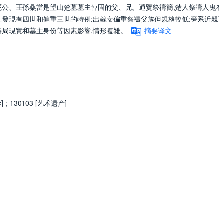
厇公、王孫喿當是望山楚墓墓主悼固的父、兄。通覽祭禱簡,楚人祭禱人鬼
且發現有四世和偏重三世的特例;出嫁女偏重祭禱父族但規格較低;旁系近親
時局現實和墓主身份等因素影響,情形複雜。
摘要译文
]
;
130103 [艺术遗产]