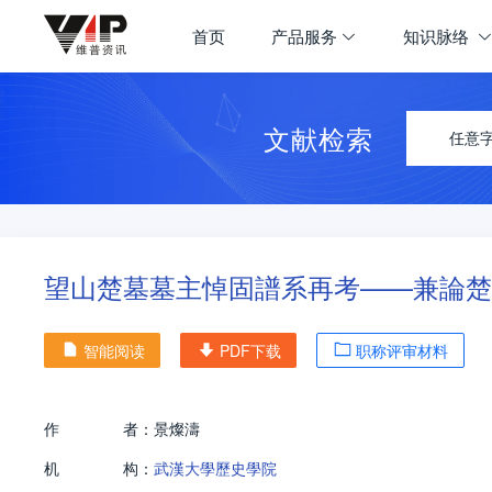
首页
产品服务
知识脉络
文献检索
任意
望山楚墓墓主悼固譜系再考——兼論楚
智能阅读
PDF下载
职称评审材料
作
者：
景燦濤
机
构：
武漢大學歷史學院