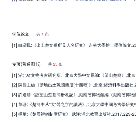
学位论文
共
1
条
[1] 白顯鳳:《出土楚文獻所見人名研究》,吉林大學博士學位論文,201
专著(普通图书)
共
25
条
[1] 湖北省文物考古研究所、北京大學中文系编:《望山楚簡》,北京:中華
[2] 陳偉主編《楚地出土戰國簡册[十四種]》,北京:經濟科學出版社,200
[3] 許道勝《讀望山楚墓簡册札記》,湖南省博物館編《湖南省博物館館刊》
[4] 董珊:《楚簡中从"大"聲之字的讀法》,北京大學中國考古學研究中心
[5] 楊華:《楚國禮儀制度研究》,武漢:湖北教育出版社,2017,229-23