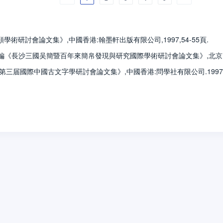
術研討會論文集》,中國香港:翰墨軒出版有限公司,1997,54-55頁.
所編《長沙三國吴簡暨百年來簡帛發現與研究國際學術研討會論文集》,北京:中華書局
三届國際中國古文字學研討會論文集》,中國香港:問學社有限公司.1997.57