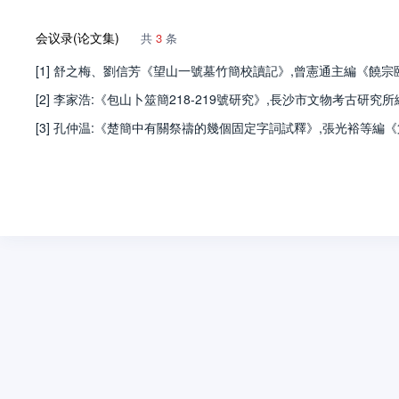
会议录(论文集)
共
3
条
[1] 舒之梅、劉信芳《望山一號墓竹簡校讀記》,曾憲通主編《饒宗頤學
[2] 李家浩:《包山卜筮簡218-219號研究》,長沙市文物考古研究
[3] 孔仲温:《楚簡中有關祭禱的幾個固定字詞試釋》,張光裕等編《第