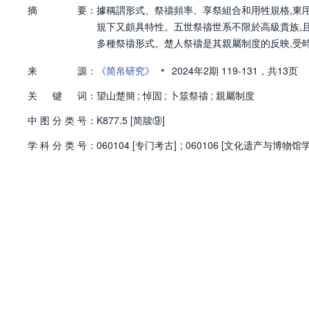
摘
要：
據稱謂形式、祭禱頻率、享祭組合和用牲規格,東
規下又頗具特性。五世祭禱世系不限於高級貴族,
多種祭禱形式。楚人祭禱是其親屬制度的反映,受
•
来
源：
《简帛研究》
2024年2期
119-131，
共13页
关
键
词：
望山楚簡
;
悼固
;
卜筮祭禱
;
親屬制度
中
图
分
类
号：
K877.5 [简牍⑨]
学
科
分
类
号：
060104 [专门考古]
;
060106 [文化遗产与博物馆学