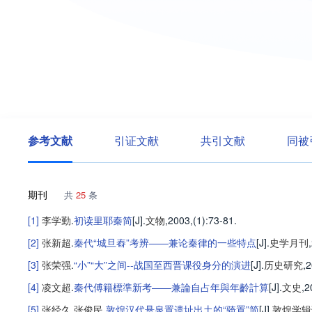
参考文献
引证文献
共引文献
同被
期刊
共
25
条
[1]
李学勤
.
初读里耶秦简
[J].
文物
,2003,(1)
:73-81
.
[2]
张新超
.
秦代“城旦舂”考辨——兼论秦律的一些特点
[J].
史学月刊
[3]
张荣强
.
“小”“大”之间--战国至西晋课役身分的演进
[J].
历史研究
,2
[4]
凌文超
.
秦代傅籍標準新考——兼論自占年與年齡計算
[J].
文史
,2
[5]
张经久
,
张俊民
.
敦煌汉代悬泉置遗址出土的“骑置”简
[J].
敦煌学辑