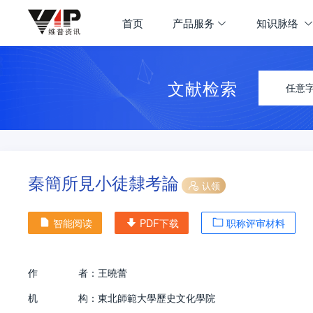
首页
产品服务
知识脉络
文献检索
任意
秦簡所見小徒隸考論
认领
智能阅读
PDF下载
职称评审材料
作
者：
王曉蕾
机
构：
東北師範大學歷史文化學院