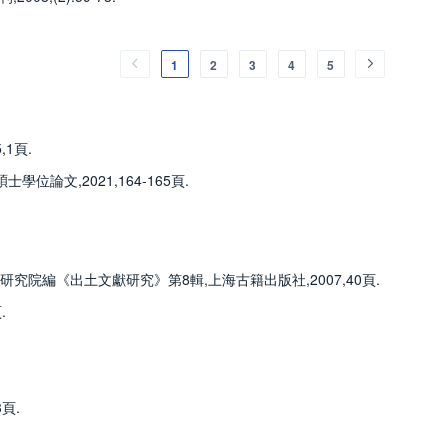
1
2
3
4
5
1頁.
論文,2021,164-165頁.
研究院編《出土文獻研究》第8輯,上海古籍出版社,2007,40頁.
.
頁.