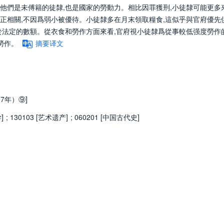
他們是未傅籍的徒隸,也是國家的勞動力。相比因罪獲刑,小徒隸可能更多
正相關,不因爲弱小被優待。小徒隸多在月末領取糧食,這似乎與官府優先
於法定的數額。從衣食和勞作方面來看,官府視小徒隸爲從事較低强度勞作
勞作。
摘要译文
07年）⑨]
]
;
130103 [艺术遗产]
;
060201 [中国古代史]