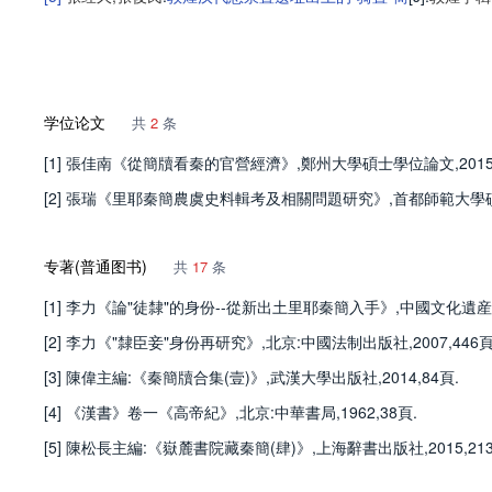
学位论文
共
2
条
[1] 張佳南《從簡牘看秦的官營經濟》,鄭州大學碩士學位論文,2015,
[2] 張瑞《里耶秦簡農虞史料輯考及相關問題研究》,首都師範大學碩士學位
专著(普通图书)
共
17
条
[1] 李力《論"徒隸"的身份--從新出土里耶秦簡入手》,中國文化遺産
[2] 李力《"隸臣妾"身份再研究》,北京:中國法制出版社,2007,446頁
[3] 陳偉主編:《秦簡牘合集(壹)》,武漢大學出版社,2014,84頁.
[4] 《漢書》卷一《高帝紀》,北京:中華書局,1962,38頁.
[5] 陳松長主編:《嶽麓書院藏秦簡(肆)》,上海辭書出版社,2015,213