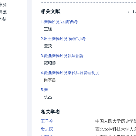
來源
相关文献
供應
1 
的徒
1.
秦簡所見“巫咸”两考
王强
2.
出土秦簡所見“毋害”小考
董飛
3.
嶽麓秦簡所見執法新論
羅昭善
4.
嶽麓秦簡所見秦代兵器管理制度
尚宇昌
5.
秦
仇杰
相关学者
王子今
中国人民大学历史学
樊志民