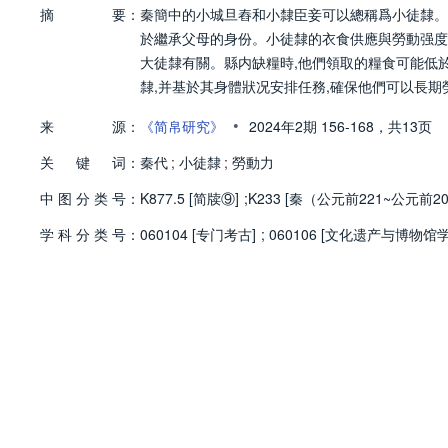
摘
要：
秦簡中的小城旦舂和小隸臣妾可以總稱爲小徒隸。
於繼承父母的身份。小徒隸的衣食供應與勞動强度
大徒隸有關。縣内缺糧時,他們領取的糧食可能低
隸,并基於其身體狀况安排任務,確保他們可以長期
•
来
源：
《简帛研究》
2024年2期
156-168，
共13页
关
键
词：
秦代
;
小徒隸
;
勞動力
中
图
分
类
号：
K877.5 [简牍⑨]
;
K233 [秦（公元前221~公元前2
学
科
分
类
号：
060104 [专门考古]
;
060106 [文化遗产与博物馆学