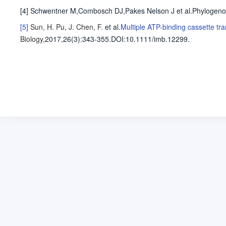
[4] Schwentner M,Combosch DJ,Pakes Nelson J et al.Phylogenomic
[5]
Sun, H.
Pu, J.
Chen, F.
et al
.
Multiple ATP-binding cassette tra
Biology
,2017,26(3)
:343-355
.
DOI:10.1111/imb.12299.