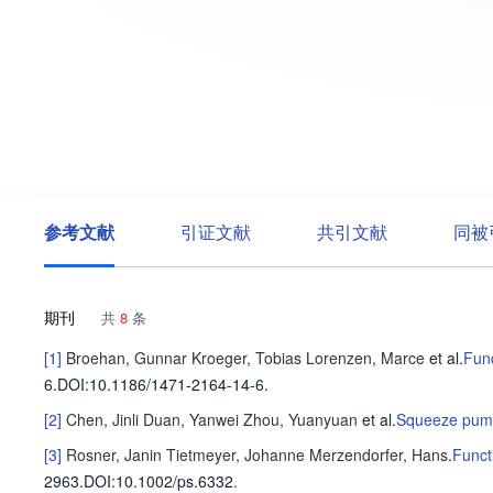
参考文献
引证文献
共引文献
同被
期刊
共
8
条
[1]
Broehan, Gunnar
Kroeger, Tobias
Lorenzen, Marce
et al
.
Func
6
.
DOI:10.1186/1471-2164-14-6.
[2]
Chen, Jinli
Duan, Yanwei
Zhou, Yuanyuan
et al
.
Squeeze pumpi
[3]
Rosner, Janin
Tietmeyer, Johanne
Merzendorfer, Hans
.
Funct
2963
.
DOI:10.1002/ps.6332.