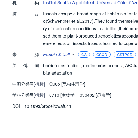
机
构：
Institut Sophia Agrobiotech,Université Côte d'Azu
摘
要：
Insects occupy a broad range of habitats after te
o(Schwentner et al.,2017).They found themselves
ry or desiccation conditions.In addition,their co
sed them to plant-produced xenobiotics(secondar
erse effects on insects.Insects learned to cope w
ype ATP-binding cassette(ABC)transporters(Fig.1
•
来
源：
Protein & Cell
CA
CSCD
CSTPCD
n all kingdoms of living organisms,using ATP hyd
关
键
词：
eby influencing the physiological milieus of bot
barrierconstruction
;
marine crustaceans
;
ABCtra
bitatadaptation
中图分类号
[机标]：
Q965 [昆虫生理学]
学科分类号
[机标]：
0710 [生物学]
;
090402 [昆虫学]
D
O
I：
10.1093/procel/pwaf041