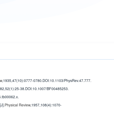
ew
,1935,47(10)
:0777-0780
.
DOI:10.1103/PhysRev.47.777.
982,52(1)
:25-38
.
DOI:10.1007/BF00485253.
.tb00062.x.
[J].
Physical Review
,1957,108(4)
:1070-