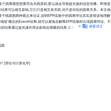
果某个因果模型想要符合共因原则,那么就会导致超光速的信息传播。即便是
量结果可以相互影响,它们只是相互有关联,但不是对应的因果关系。本文画
诠释和量子线路图两种观点来论证,说明EPR实验中的因果悖论其实是错误地理
塌缩”概念的Everett诠释,就可以避免在解释EPR实验时出现因果悖论。
摘要译文
量的结果通过超光速作用去影响后测量的结果,也不会出现推翻因果顺序的
线路
307 [理论与计算化学]