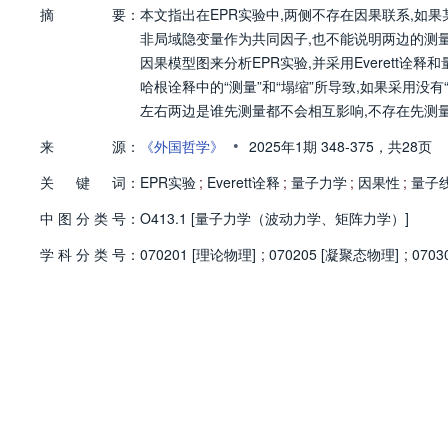
摘
要：
本文指出在EPR实验中,两侧不存在因果联系,如
非局域隐变量作为共同因子,也不能说明两边的测
因果模型图来分析EPR实验,并采用Everett
哈根诠释中的“测量”和“塌缩”所导致,如果采用没有“
左右两边是谁先测量都不会相互影响,不存在先测
论。
•
来
源：
《外国哲学》
2025年1期
348-375，
共28页
关
键
词：
EPR实验
;
Everett诠释
;
量子力学
;
因果性
;
量子
中
图
分
类
号：
O413.1 [量子力学（波动力学、矩阵力学）]
学
科
分
类
号：
070201 [理论物理]
;
070205 [凝聚态物理]
;
070