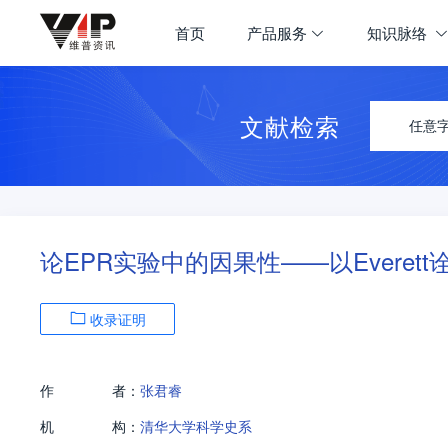
首页
产品服务
知识脉络
文献检索
任意
论EPR实验中的因果性——以Everett
收录证明
作
者：
张君睿
机
构：
清华大学科学史系