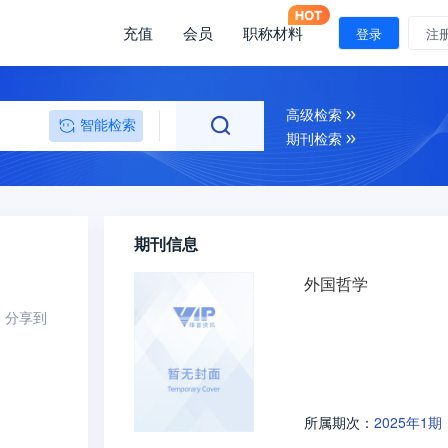
充值
会员
职称材料
登录
注
高级检索
智能检索
期刊检索
期刊信息
外国哲学
分享到
2025年1期
所属期次：