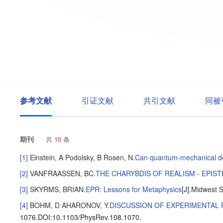
参考文献
引证文献
共引文献
同被
期刊
共
10
条
[1]
Einstein, A
Podolsky, B
Rosen, N
.
Can quantum-mechanical des
[2]
VANFRAASSEN, BC
.
THE CHARYBDIS OF REALISM - EPIS
[3]
SKYRMS, BRIAN
.
EPR: Lessons for Metaphysics
[J].
Midwest S
[4]
BOHM, D
AHARONOV, Y
.
DISCUSSION OF EXPERIMENTAL 
1076
.
DOI:10.1103/PhysRev.108.1070.