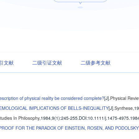
引文献
二级引证文献
二级参考文献
cription of physical reality be considered complete?
[J].
Physical Revi
TEMOLOGICAL IMPLICATIONS OF BELLS-INEQUALITY
[J].
Synthese
,1
tudies In Philosophy
,1984,9(1)
:245-255
.
DOI:10.1111/j.1475-4975.1984
PROOF FOR THE PARADOX OF EINSTEIN, ROSEN, AND PODOLSKY