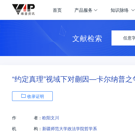
首页
产品服务
知识脉络
文献检索
任意
“约定真理”视域下对蒯因—卡尔纳普之
收录证明
作
者：
欧阳文川
机
构：
新疆师范大学政法学院哲学系