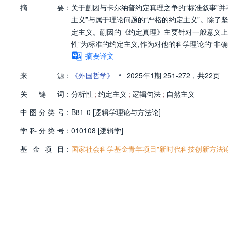
摘
要：
关于蒯因与卡尔纳普约定真理之争的“标准叙事”
主义”与属于理论问题的“严格的约定主义”。除了
定主义。蒯因的《约定真理》主要针对一般意义上的
性”为标准的约定主义,作为对他的科学理论的“非
摘要译文
•
来
源：
《外国哲学》
2025年1期
251-272，
共22页
关
键
词：
分析性
;
约定主义
;
逻辑句法
;
自然主义
中
图
分
类
号：
B81-0 [逻辑学理论与方法论]
学
科
分
类
号：
010108 [逻辑学]
基
金
项
目：
国家社会科学基金青年项目"新时代科技创新方法论研究