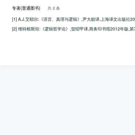
专著(普通图书)
共
2
条
[1] A.J.艾耶尔:《语言、真理与逻辑》,尹大贻译,上海译文出版社201
[2] 维特根斯坦:《逻辑哲学论》,贺绍甲译,商务印书馆2012年版,第7