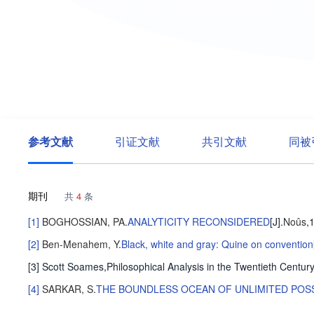
参考文献
引证文献
共引文献
同被
期刊
共
4
条
[1]
BOGHOSSIAN, PA
.
ANALYTICITY RECONSIDERED
[J].
Noûs
,
[2]
Ben-Menahem, Y
.
Black, white and gray: Quine on convention
[3] Scott Soames,Philosophical Analysis in the Twentieth Century
[4]
SARKAR, S
.
THE BOUNDLESS OCEAN OF UNLIMITED POSSI