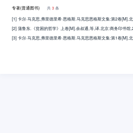
专著(普通图书)
共
3
条
[1] 卡尔·马克思,弗里德里希·恩格斯.马克思恩格斯文集:第2卷[M].北
[2] 蒲鲁东.《贫困的哲学》上卷[M].余叔通,等,译.北京:商务印书馆,2
[3] 卡尔·马克思,弗里德里希·恩格斯.马克思恩格斯文集:第1卷[M].北