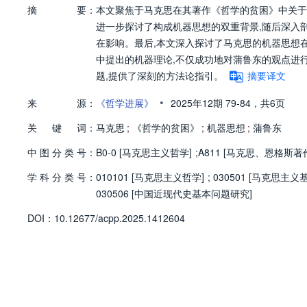
摘
要：
本文聚焦于马克思在其著作《哲学的贫困》中关于
进一步探讨了构成机器思想的双重背景,随后深入
在影响。最后,本文深入探讨了马克思的机器思想
中提出的机器理论,不仅成功地对蒲鲁东的观点进
题,提供了深刻的方法论指引。
摘要译文
•
来
源：
《哲学进展》
2025年12期
79-84，
共6页
关
键
词：
马克思
;
《哲学的贫困》
;
机器思想
;
蒲鲁东
中
图
分
类
号：
B0-0 [马克思主义哲学]
;
A811 [马克思、恩格斯
学
科
分
类
号：
010101 [马克思主义哲学]
;
030501 [马克思主义
030506 [中国近现代史基本问题研究]
D
O
I：
10.12677/acpp.2025.1412604