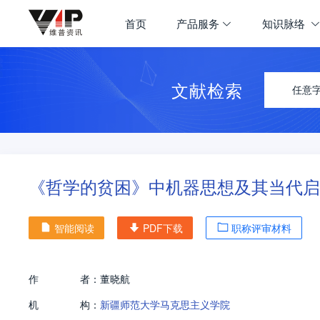
首页
产品服务
知识脉络
文献检索
任意
《哲学的贫困》中机器思想及其当代启
智能阅读
PDF下载
职称评审材料
作
者：
董晓航
机
构：
新疆师范大学马克思主义学院