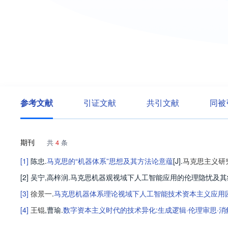
参考文献
引证文献
共引文献
同被
期刊
共
4
条
[1]
陈忠
.
马克思的“机器体系”思想及其方法论意蕴
[J].
马克思主义研
[2] 吴宁,高梓润.马克思机器观视域下人工智能应用的伦理隐忧及其纾解[J/OL].
[3]
徐景一
.
马克思机器体系理论视域下人工智能技术资本主义应用
[4]
王锟
,
曹瑜
.
数字资本主义时代的技术异化:生成逻辑·伦理审思·消