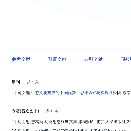
参考文献
引证文献
共引文献
同被
期刊
共
1
条
[1]
司文选
.
生态文明建设的中国优势、思维方式与实现路径
[J].
东南
专著(普通图书)
共
8
条
[1] 马克思,恩格斯.马克思恩格斯文集:第5卷[M].北京:人民出版社,2009
[2] 马克思.1844年经济学哲学手稿[M].北京:人民出版社,2014:52.