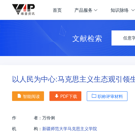
首页
产品服务
知识脉络
文献检索
任意
以人民为中心:马克思主义生态观引领
智能阅读
PDF下载
职称评审材料
作
者：
万伶俐
机
构：
新疆师范大学马克思主义学院