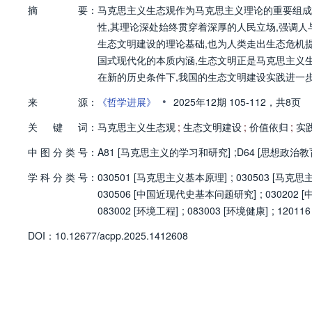
摘
要：
马克思主义生态观作为马克思主义理论的重要组成
性,其理论深处始终贯穿着深厚的人民立场,强调
生态文明建设的理论基础,也为人类走出生态危机
国式现代化的本质内涵,生态文明正是马克思主义
在新的历史条件下,我国的生态文明建设实践进一步
向在生态治理中得到充分彰显,始终紧扣人民群众福
•
来
源：
《哲学进展》
2025年12期
105-112，
共8页
生态环境保护制度、发展绿色低碳科技、构建全民
关
键
词：
环境需要,为实现人与自然和谐共生的现代化目标
马克思主义生态观
;
生态文明建设
;
价值依归
;
实
中
图
分
类
号：
A81 [马克思主义的学习和研究]
;
D64 [思想政治
学
科
分
类
号：
030501 [马克思主义基本原理]
;
030503 [马克
030506 [中国近现代史基本问题研究]
;
030202 
083002 [环境工程]
;
083003 [环境健康]
;
12011
D
O
I：
10.12677/acpp.2025.1412608