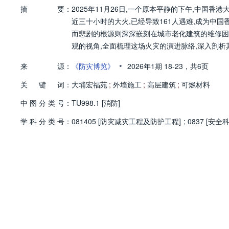
摘
要：
2025年11月26日,一个原本平静的下午,中国
近三十小时的大火,已经导致161人遇难,成为中国
而悲剧的根源则深深嵌刻在城市老化建筑的维修困
观的视角,全面梳理这场火灾的演进脉络,深入剖析
•
来
源：
《防灾博览》
2026年1期
18-23，
共6页
关
键
词：
大埔宏福苑
;
外墙施工
;
高层建筑
;
可燃材料
中
图
分
类
号：
TU998.1 [消防]
学
科
分
类
号：
081405 [防灾减灾工程及防护工程]
;
0837 [安全