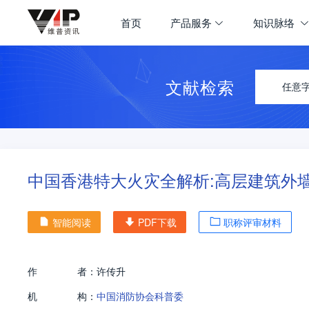
首页
产品服务
知识脉络
文献检索
任意
中国香港特大火灾全解析:高层建筑外
智能阅读
PDF下载
职称评审材料
作
者：
许传升
机
构：
中国消防协会科普委