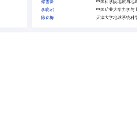
储雪蕾
李晓昭
陈春梅