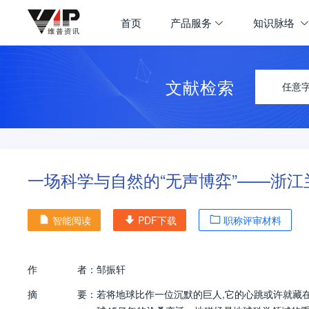
首页
产品服务
知识脉络
文献检索
任意
一场科学与自然的“无声博弈”——浙
智能阅读
PDF下载
职称评审材料
作
者：
邹振轩
摘
要：
若将地球比作一位沉默的巨人,它的心跳或许就藏