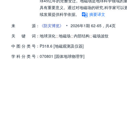
球45亿年的沧桑变迁。地磁场是地球科学领域的
具有重要意义。通过对地磁场的研究,科学家可以
续发展提供科学依据。
摘要译文
•
来
源：
《防灾博览》
2026年1期
62-65，
共4页
关
键
词：
地球演化
;
地磁场
;
内部结构
;
磁场波纹
中
图
分
类
号：
P318.6 [地磁观测及仪器]
学
科
分
类
号：
070801 [固体地球物理学]