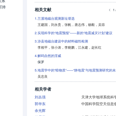
关系
可持
相关文献
1 
1.
兰溪地磁台观测新址堪选
王建国
，
刘永贵
，
张帆
，
唐志伟
，
杨毅
，
吴琼
2.
实现科学的“地震预报”——新的“地震减灾计划”建议
3.
涉县地磁台建设中的材料磁性检测
李相平
，
张小涛
，
李晓鹏
，
江永建
，
赵长红
4.
解码自然的淫威
保罗
5.
地震学中的“暗物质”——“静地震”与地震预测研究的
吴忠良
相关学者
刘丛强
郭华东
余光辉