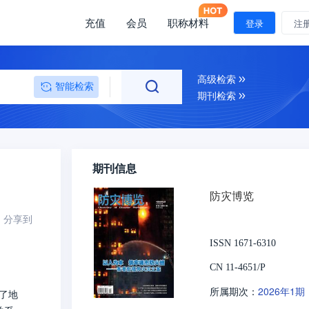
充值
会员
职称材料
登录
注
高级检索
智能检索
期刊检索
期刊信息
防灾博览
分享到
ISSN 1671-6310
CN 11-4651/P
2026年1期
所属期次：
了地