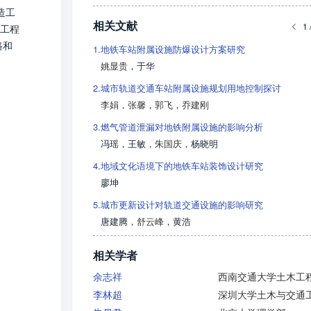
造工
相关文献
1 
造工程
路和
1.
地铁车站附属设施防爆设计方案研究
姚显贵
，
于华
2.
城市轨道交通车站附属设施规划用地控制探讨
李娟
，
张馨
，
郭飞
，
乔建刚
3.
燃气管道泄漏对地铁附属设施的影响分析
冯瑶
，
王敏
，
朱国庆
，
杨晓明
4.
地域文化语境下的地铁车站装饰设计研究
廖坤
5.
城市更新设计对轨道交通设施的影响研究
唐建腾
，
舒云峰
，
黄浩
相关学者
余志祥
李林超