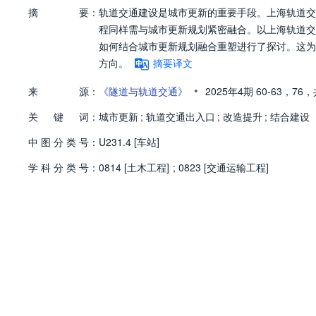
摘
要：
轨道交通建设是城市更新的重要手段。上海轨道交
程同样需与城市更新规划紧密融合。以上海轨道交
如何结合城市更新规划融合重塑进行了探讨。这为
方向。
摘要译文
•
来
源：
《隧道与轨道交通》
2025年4期
60-63，
76，
关
键
词：
城市更新
;
轨道交通出入口
;
改造提升
;
结合建设
中
图
分
类
号：
U231.4 [车站]
学
科
分
类
号：
0814 [土木工程]
;
0823 [交通运输工程]