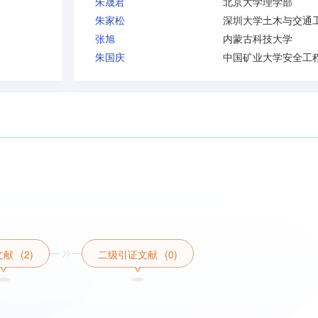
朱晟君
北京大学理学部
朱家松
张旭
内蒙古科技大学
朱国庆
文献
(2)
二级引证文献
(0)