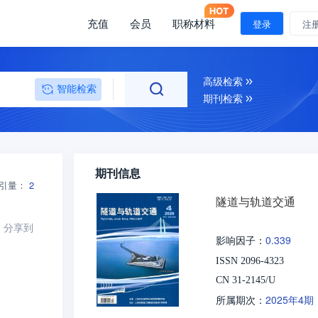
充值
会员
职称材料
登录
注
高级检索
智能检索
期刊检索
期刊信息
引量：
2
隧道与轨道交通
分享到
0.339
影响因子：
ISSN 2096-4323
CN 31-2145/U
2025年4期
所属期次：