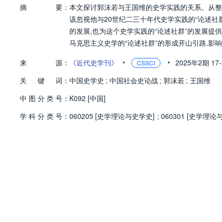
摘
要：
本文探讨郭沫若与王国维的史学实践的关系。从整
该忽视他与20世纪二三十年代史学实践的“论述社
的发展,也为这个史学实践的“论述社群”的发展提
马克思主义史学的“论述社群”的形成开山引路,影
•
•
来
源：
《近代史学刊》
2025年2期
17
CSSCI
关
键
词：
中国史学史
;
中国社会史论战
;
郭沫若
;
王国维
中
图
分
类
号：
K092 [中国]
学
科
分
类
号：
060205 [史学理论与史学史]
;
060301 [史学理