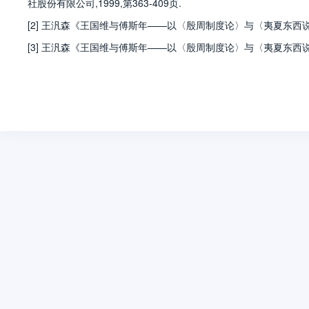
社股份有限公司,1999,第363-409页.
[2] 王汎森《王国维与傅斯年——以〈殷周制度论〉与〈夷夏东西说〉
[3] 王汎森《王国维与傅斯年——以〈殷周制度论〉与〈夷夏东西说