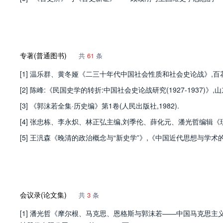
专著(普通图书)
共
61
条
[1] 温乐群、黄冬娅《二三十年代中国社会性质和社会史论战》,百花洲
[2] 陈峰:《民国史学的转折:中国社会史论战研究(1927-1937)》,山
[3] 《郭沫若全集·历史编》第1卷(人民出版社,1982).
[4] 张忠栋、李永炽、林正弘主编,刘季伦、薛化元、潘光哲编辑《现
[5] 王汎森《晚清的政治概念与“新史学”》,《中国近代思想与学术的系谱
会议录(论文集)
共
3
条
[1] 潘光哲《摩尔根、马克思、恩格斯与郭沫若——中国马克思