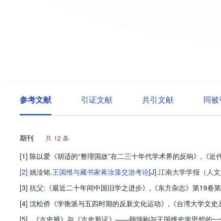
参考文献
引证文献
共引文献
同被
期刊
共
12
条
[1] 陈以爱《胡适的“整理国故”在二三十年代学术界的反响》,《近代中国
[2]
姚淦铭
.
王国维与藏书家蒋汝藻交游考论
[J].
江南大学学报（人文
[3] 抗父:《最近二十年间中国旧学之进步》,《东方杂志》第19卷第3号
[4] 沈松侨《学衡派与五四时期的反新文化运动》,《台湾大学文史丛刊》(
[5]
《古史辨》与《古史新证》——顾颉刚与王国维史学思想的一