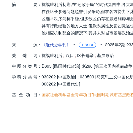
摘
要：
抗战胜利后初期,在“还政于民”的时代氛围中,各
在任区长参选问题也曾引发争论,但在各方协力下,
区选举秩序尚称平稳,但少数区仍存在威逼利诱与
具有行政经验的地方人士,但派系属性及党团竞逐
他相应机制配合的情况下,其并未对城市基层政治
•
•
来
源：
《近代史学刊》
2025年2期
23
CSSCI
关
键
词：
抗战胜利后
;
汉口
;
区长选举
;
基层政治
中
图
分
类
号：
D693 [民国时代政治]
;
K266 [第三次国内革命战争
学
科
分
类
号：
030202 [中国政治]
;
030503 [马克思主义中国化研
060202 [中国近代史]
基
金
项
目：
国家社会科学基金青年项目"民国时期城市基层政权研究"