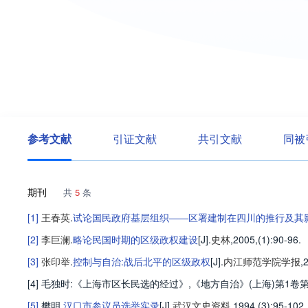
参考文献
引证文献
共引文献
同被
期刊
共
5
条
[1]
王春英
.
试论国民政府基层组织——区署建制在四川的推行及其
[2]
李巨澜
.
略论民国时期的区级政权建设
[J].
史林
,2005,(1)
:90-96
.
[3]
张印举
.
控制与自治:战后北平的区级政权
[J].
内江师范学院学报
,
[4] 毛独时:《上海市区长民选的经过》,《地方自治》(上海)第1卷第2期
[5]
樊明
.
汉口市参议员选举实录
[J].
武汉文史资料
,1994,(3)
:95-102
.