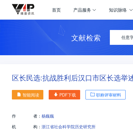
首页
产品服务
知识脉络
文献检索
任意
区长民选:抗战胜利后汉口市区长选举
智能阅读
PDF下载
职称评审材料
作
者：
杨巍巍
机
构：
浙江省社会科学院历史研究所